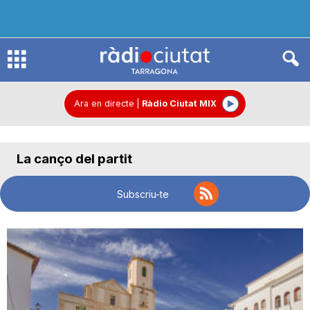
R
à
Ara en directe
|
Ràdio Ciutat MIX
d
La canço del partit
i
Subscriu-te
o
C