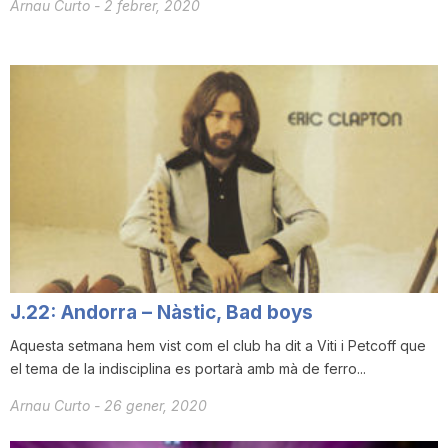
Arnau Curto
-
2 febrer, 2020
J.22: Andorra – Nàstic, Bad boys
Aquesta setmana hem vist com el club ha dit a Viti i Petcoff que
el tema de la indisciplina es portarà amb mà de ferro...
Arnau Curto
-
26 gener, 2020