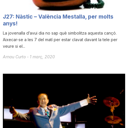
T
J27: Nàstic – València Mestalla, per molts
anys!
a
La jovenalla d’avui dia no sap què simbolitza aquesta cançó.
Aixecar-se a les 7 del matí per estar clavat davant la tele per
r
veure si el...
Arnau Curto
-
1 març, 2020
r
a
g
o