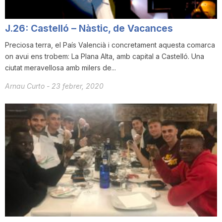
n
J.26: Castelló – Nàstic, de Vacances
a
Preciosa terra, el País Valencià i concretament aquesta comarca
on avui ens trobem: La Plana Alta, amb capital a Castelló. Una
ciutat meravellosa amb milers de...
Arnau Curto
-
23 febrer, 2020