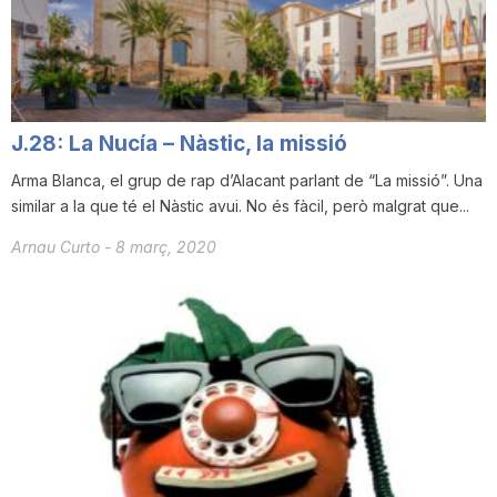
i
u
J.28: La Nucía – Nàstic, la missió
t
Arma Blanca, el grup de rap d’Alacant parlant de “La missió”. Una
similar a la que té el Nàstic avui. No és fàcil, però malgrat que...
a
Arnau Curto
-
8 març, 2020
t
d
e