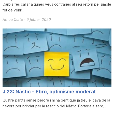
Carbia fes callar algunes veus contràries al seu retorn pel simple
fet de venir...
Arnau Curto
-
9 febrer, 2020
J.23: Nàstic – Ebro, optimisme moderat
Quatre partits sense perdre i hi ha gent que ja treu el cava de la
nevera per brindar per la reacció del Nàstic. Porteria a zero,...