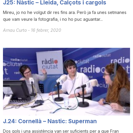
J25: Nàstic – Lleida, Calçots i cargols
Mireu, jo no he volgut dir res fins ara. Però ja fa unes setmanes
que vam veure la fotografia, i no ho puc aguantar...
Arnau Curto
-
16 febrer, 2020
J.24: Cornellà – Nastic: Superman
Dos gols i una assistència van ser suficients per a que Fran