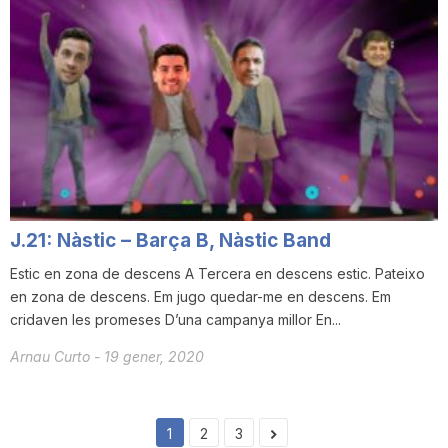
J.21: Nàstic – Barça B, Nàstic Band
Estic en zona de descens A Tercera en descens estic. Pateixo
en zona de descens. Em jugo quedar-me en descens. Em
cridaven les promeses D’una campanya millor En...
Arnau Curto
-
19 gener, 2020
1
2
3