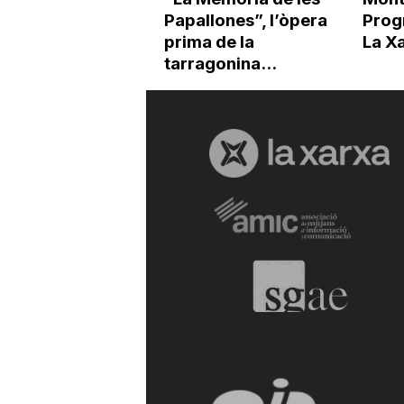
Papallones”, l’òpera
Prog
prima de la
La X
tarragonina...