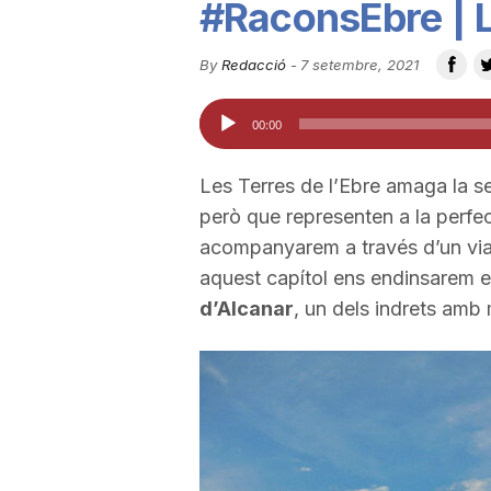
#RaconsEbre | 
u
By
Redacció
-
7 setembre, 2021
t
Reproductor
00:00
d'àudio
a
Les Terres de l’Ebre amaga la s
però que representen a la perfe
t
acompanyarem a través d’un viat
aquest capítol ens endinsarem e
d’Alcanar
, un dels indrets amb 
d
e
T