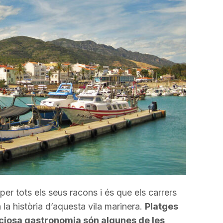
disminuir
el
volum.
 per tots els seus racons i és que els carrers
a història d’aquesta vila marinera.
Platges
liciosa gastronomia són algunes de les