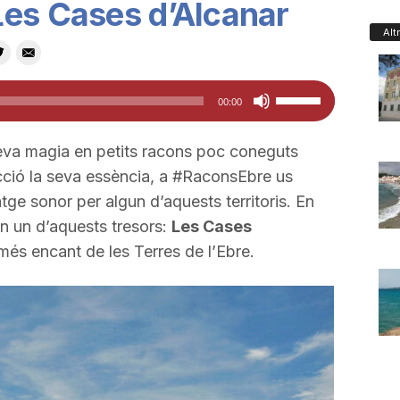
Les Cases d’Alcanar
Alt
Feu
00:00
servir
les
eva magia en petits racons poc coneguts
tecles
cció la seva essència, a #RaconsEbre us
de
ge sonor per algun d’aquests territoris. En
fletxa
n un d’aquests tresors:
Les Cases
cap
més encant de les Terres de l’Ebre.
amunt/cap
avall
per
a
incrementar
o