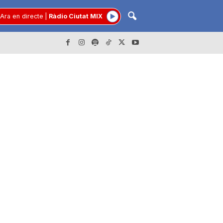
Ara en directe
|
Ràdio Ciutat MIX