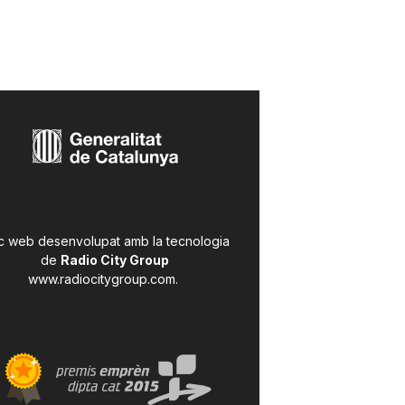
c web desenvolupat amb la tecnologia
de
Radio City Group
www.radiocitygroup.com
.