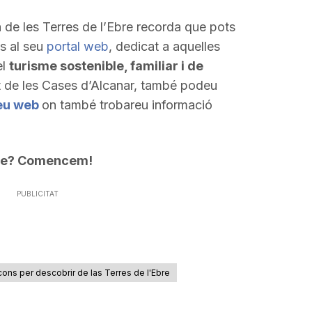
 de les Terres de l’Ebre recorda que pots
ès al seu
portal web
, dedicat a aquelles
el
turisme sostenible, familiar i de
t de les Cases d’Alcanar, també podeu
eu web
on també trobareu informació
tge? Comencem!
PUBLICITAT
ons per descobrir de las Terres de l'Ebre