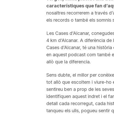
característiques que fan d’aq
a
nosaltres recorrerem a través d’
els records o també els somnis 
Les Cases d’Alcanar, conegudes 
4 km d’Alcanar. A diferència de l
Cases d’Alcanar, té una història 
en aquest podcast com també el
allò que la diferencia.
Sens dubte, el millor per conèixe
tot allò que escoltem i viure-ho
sentireu ben a prop de les seves
identifiquen aquest indret i el fa
detall cada recorregut, cada his
tanqueu els ulls, pogueu sentir q