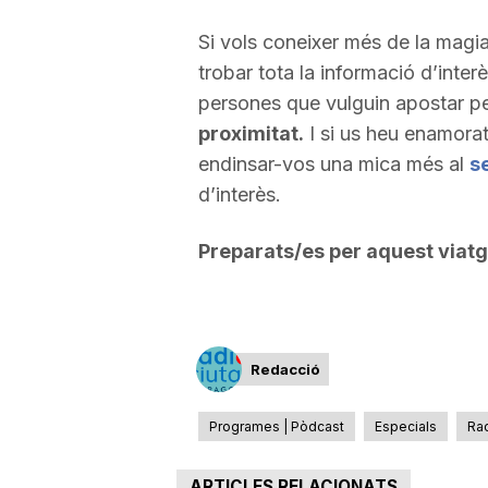
Si vols coneixer més de la magia
trobar tota la informació d’inter
persones que vulguin apostar p
proximitat.
I si us heu enamora
endinsar-vos una mica més al
s
d’interès.
Preparats/es per aquest via
Redacció
Programes | Pòdcast
Especials
Rac
ARTICLES RELACIONATS