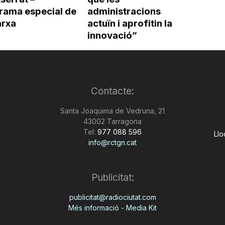
rama especial de
administracions
arxa
actuïn i aprofitin la
innovació”
Contacte:
Santa Joaquima de Vedruna, 21
43002 Tarragona
Tel:
977 088 596
Llo
info@rctgn.cat
Publicitat:
publicitat@radiociutat.com
Més informació - Media Kit