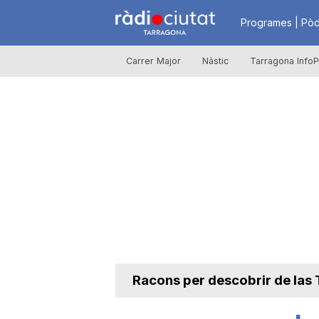
R
Programes | Pòd
Carrer Major
Nàstic
Tarragona InfoP
à
d
i
o
C
Racons per descobrir de las 
i