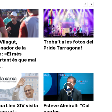
Vilagut,
Troba’t a les fotos del
enador de la
Pride Tarragona!
a: «El més
rtant és que mai
..
pa Lleó XIV visita
Esteve Almirall: “Cal
serrat –
que les