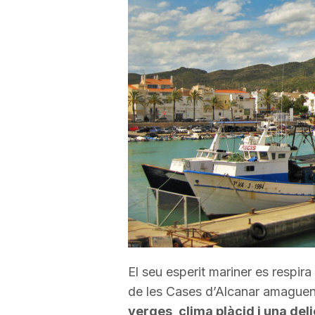
a
r
r
a
g
o
El seu esperit mariner es respira
de les Cases d’Alcanar amaguen l
n
verges, clima plàcid i una de