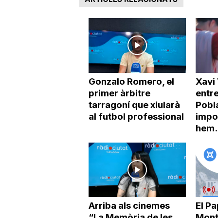
Gonzalo Romero, el
Xavi 
primer àrbitre
entr
tarragoní que xiularà
Pobl
al futbol professional
impo
hem.
Arriba als cinemes
El Pa
“La Memòria de les
Mont