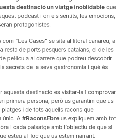
uesta destinació un viatge inoblidable
que
aquest podcast i on els sentits, les emocions,
seran protagonistes.
com “Les Cases” se sita al litoral canareu, a
a resta de ports pesquers catalans, el de les
de pel·lícula al darrere que podreu descobrir
s secrets de la seva gastronomia i què és
r aquesta destinació es visitar-la i comprovar
 en primera persona, però us garantim que us
 platges i de tots aquells racons que
n únic. A
#RaconsEbre
us expliquem amb tot
tòra i cada paisatge amb l’objectiu de què si
ue esteu al lloc que us estem narrant.