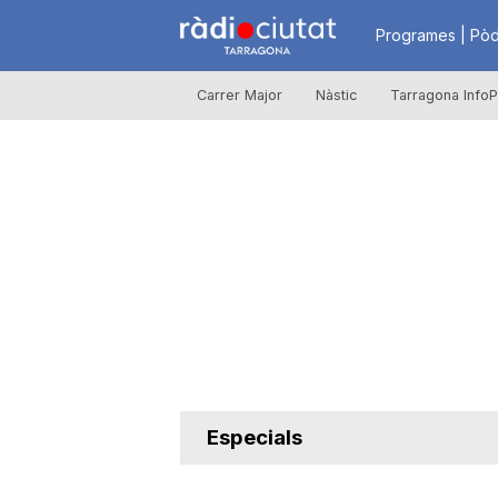
R
Programes | Pòd
Carrer Major
Nàstic
Tarragona InfoP
à
d
i
o
C
Especials
i