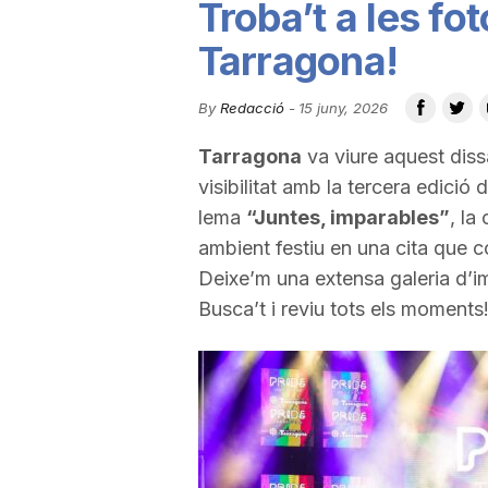
Troba’t a les fot
u
Tarragona!
t
By
Redacció
-
15 juny, 2026
Tarragona
va viure aquest dissa
a
visibilitat amb la tercera edició 
lema
“Juntes, imparables”
, la
t
ambient festiu en una cita que c
Deixe’m una extensa galeria d’i
Busca’t i reviu tots els moments
d
e
T