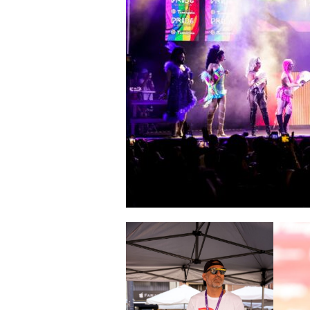
a
r
r
a
g
o
n