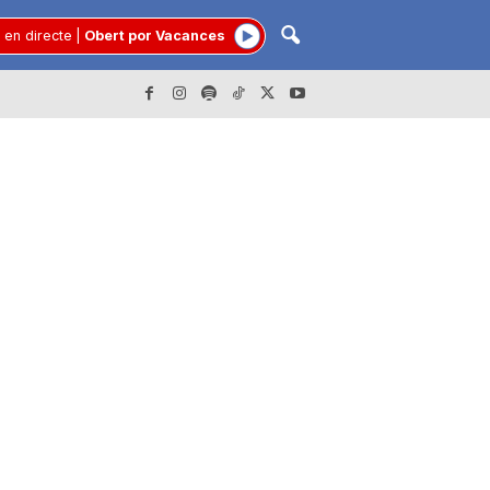
 en directe
|
Obert por Vacances