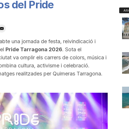
os del Pride
Alt
bte una jornada de festa, reivindicació i
del
Pride Tarragona 2026
. Sota el
 ciutat va omplir els carrers de colors, música i
ombina cultura, activisme i celebració.
matges realitzades per Quimeras Tarragona.
!