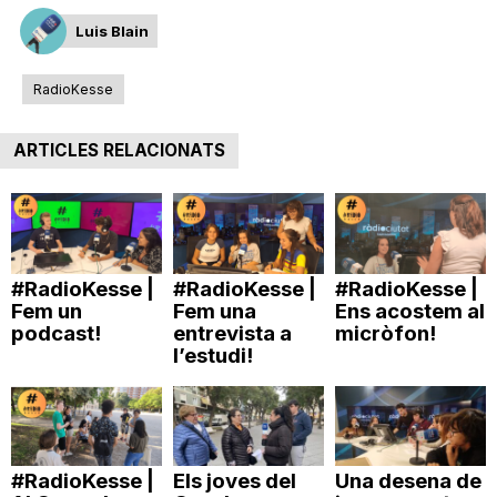
Luis Blain
RadioKesse
ARTICLES RELACIONATS
#RadioKesse |
#RadioKesse |
#RadioKesse |
Fem un
Fem una
Ens acostem al
podcast!
entrevista a
micròfon!
l’estudi!
#RadioKesse |
Els joves del
Una desena de