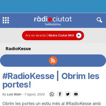
R
à
Ara en directe
|
Ràdio Ciutat MIX
RadioKesse
d
i
#RadioKesse | Obrim les
o
portes!
By
Luis Blain
-
7 agost, 2023
C
Obrim les portes un estiu més al #RadioKesse amb