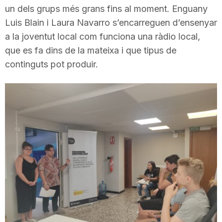
un dels grups més grans fins al moment. Enguany
i
Luis Blain i Laura Navarro s’encarreguen d’ensenyar
a la joventut local com funciona una ràdio local,
u
que es fa dins de la mateixa i que tipus de
continguts pot produir.
t
a
t
d
e