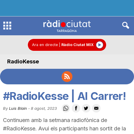
R
à
Ara en directe
|
Ràdio Ciutat MIX
RadioKesse
d
i
#RadioKesse | Al Carrer!
o
By
Luis Blain
-
8 agost, 2023
Continuem amb la setmana radiofònica de
C
#RadioKesse. Avui els participants han sortit de la