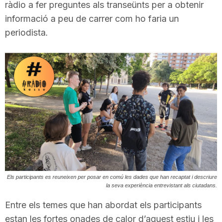
ràdio a fer preguntes als transeünts per a obtenir
i
informació a peu de carrer com ho faria un
periodista.
u
t
a
t
d
Els participants es reuneixen per posar en comú les dades que han recaptat i descriure
la seva experiència entrevistant als ciutadans.
e
Entre els temes que han abordat els participants
estan les fortes onades de calor d’aquest estiu i les