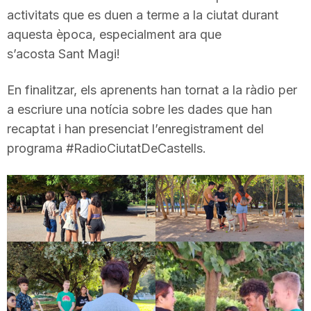
activitats que es duen a terme a la ciutat durant
T
aquesta època, especialment ara que
s’acosta Sant Magi!
a
En finalitzar, els aprenents han tornat a la ràdio per
r
a escriure una notícia sobre les dades que han
recaptat i han presenciat l’enregistrament del
programa #RadioCiutatDeCastells.
r
a
g
o