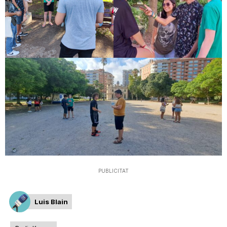
n
a
PUBLICITAT
Luis Blain