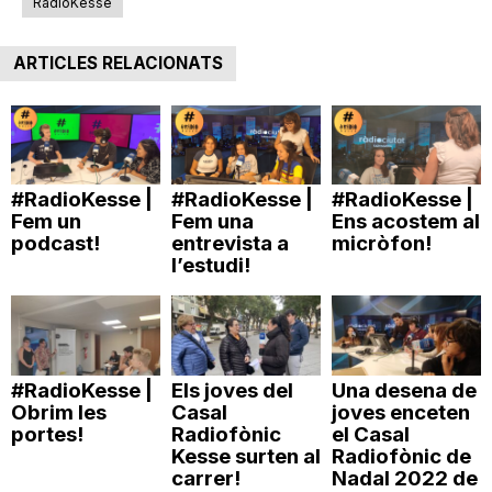
RadioKesse
ARTICLES RELACIONATS
#RadioKesse |
#RadioKesse |
#RadioKesse |
Fem un
Fem una
Ens acostem al
podcast!
entrevista a
micròfon!
l’estudi!
#RadioKesse |
Els joves del
Una desena de
Obrim les
Casal
joves enceten
portes!
Radiofònic
el Casal
Kesse surten al
Radiofònic de
carrer!
Nadal 2022 de