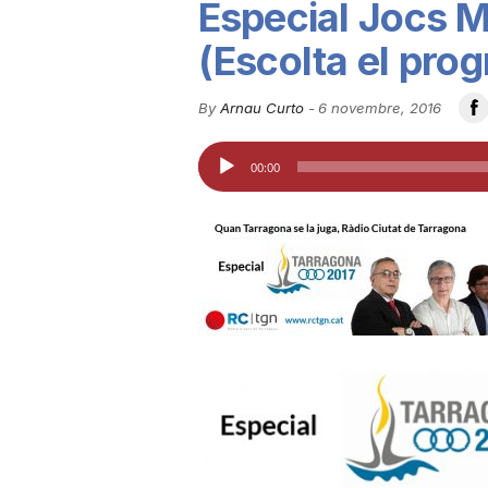
Especial Jocs M
u
(Escolta el pro
t
By
Arnau Curto
-
6 novembre, 2016
Reproductor
00:00
a
d'àudio
t
d
e
T