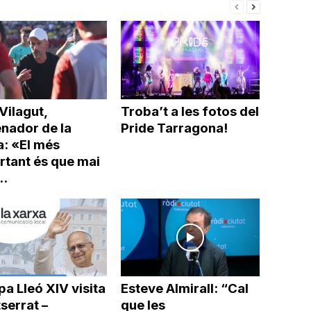
Vilagut,
Troba’t a les fotos del
enador de la
Pride Tarragona!
a: «El més
rtant és que mai
..
pa Lleó XIV visita
Esteve Almirall: “Cal
serrat –
que les