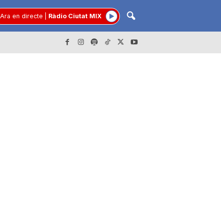
Ara en directe
|
Ràdio Ciutat MIX