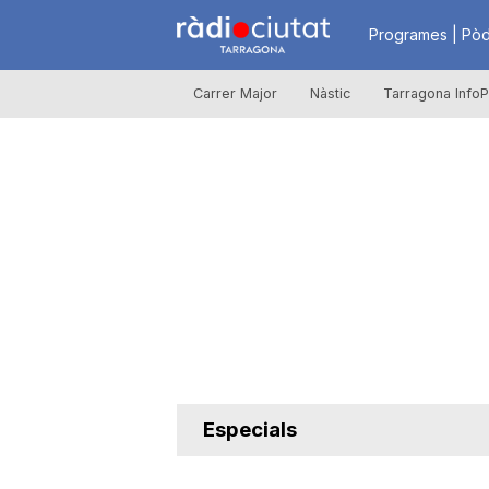
R
Programes | Pòd
Carrer Major
Nàstic
Tarragona InfoP
à
d
i
o
C
Especials
i