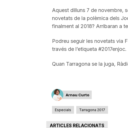
a
Aquest dilluns 7 de novembre, s
novetats de la polèmica dels Jo
finalment al 2018? Arribaran a t
r
Podreu seguir les novetats via F
r
través de l’etiqueta #2017enjoc.
Quan Tarragona se la juga, Ràdi
a
g
Arnau Curto
o
Especials
Tarragona 2017
n
ARTICLES RELACIONATS