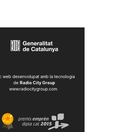
c web desenvolupat amb la tecnologia
de
Radio City Group
www.radiocitygroup.com
.