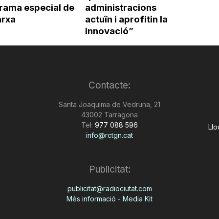
rama especial de
administracions
arxa
actuïn i aprofitin la
innovació”
Contacte:
Santa Joaquima de Vedruna, 21
43002 Tarragona
Tel:
977 088 596
Llo
info@rctgn.cat
Publicitat:
publicitat@radiociutat.com
Més informació - Media Kit