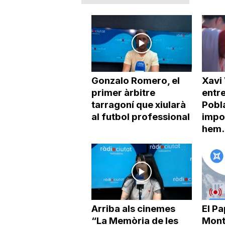
a
Gonzalo Romero, el
Xavi 
primer àrbitre
entr
tarragoní que xiularà
Pobl
al futbol professional
impo
hem.
Arriba als cinemes
El Pa
“La Memòria de les
Mont