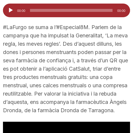
i
Reproductor
00:00
00:00
d'àudio
u
#LaFurgo se suma a l’#Especial8M. Parlem de la
campanya que ha impulsat la Generalitat, ‘La meva
regla, les meves regles’. Des d’aquest dilluns, les
t
dones i persones menstruants poden passar per la
seva farmàcia de confiança i, a través d’un QR que
a
es pot obtenir a l’aplicació CatSalut, triar d’entre
tres productes menstruals gratuïts: una copa
t
menstrual, unes calces menstruals o una compresa
reutilitzable. Per valorar la iniciativa i la rebuda
d’aquesta, ens acompanya la farmacèutica Àngels
d
Dronda, de la farmàcia Dronda de Tarragona.
e