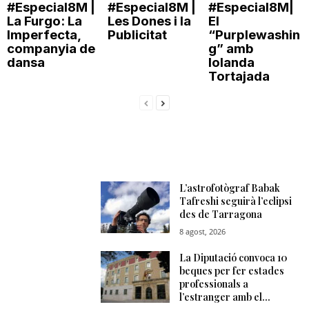
#Especial8M |
#Especial8M |
#Especial8M|
La Furgo: La
Les Dones i la
El
Imperfecta,
Publicitat
“Purplewashin
companyia de
g” amb
dansa
Iolanda
Tortajada