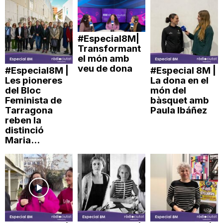
n
#Especial8M|
a
Transformant
el món amb
veu de dona
#Especial8M |
#Especial 8M |
Les pioneres
La dona en el
del Bloc
món del
Feminista de
bàsquet amb
Tarragona
Paula Ibáñez
reben la
distinció
Maria...