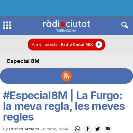
R
à
Ara en directe
|
Ràdio Ciutat MIX
Especial 8M
d
i
#Especial8M | La Furgo:
o
la meva regla, les meves
regles
C
By
Cristina Artacho
-
6 març, 2024