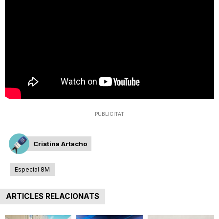
T
a
r
r
PUBLICITAT
a
Cristina Artacho
g
Especial 8M
ARTICLES RELACIONATS
o