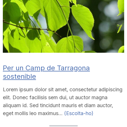
T
a
r
r
Per un Camp de Tarragona
sostenible
a
Lorem ipsum dolor sit amet, consectetur adipiscing
elit. Donec facilisis sem dui, ut auctor magna
g
aliquam id. Sed tincidunt mauris et diam auctor,
eget mollis leo maximus…
(Escolta-ho)
o