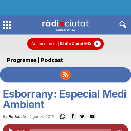
R
à
Ara en directe
|
Ràdio Ciutat MIX
Programes | Podcast
d
i
Esborrany: Especial Medi
o
Ambient
By
Redacció
-
1 gener, 2015
C
Reproductor
00:00
00:00