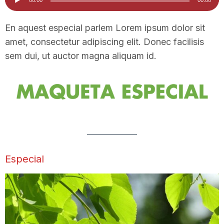
d'àudio
i
En aquest especial parlem Lorem ipsum dolor sit
amet, consectetur adipiscing elit. Donec facilisis
u
sem dui, ut auctor magna aliquam id.
t
a
t
Especial
d
e