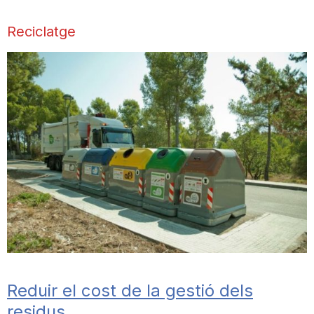
n
Reciclatge
a
Reduir el cost de la gestió dels
residus