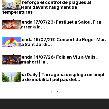
EMATSA reforça el control de plagues al
clavegueram davant l’augment de
temperatures
OxV | Agenda 17/07/26: Festiuet a Salou, Fira
Circ al Carrer a la...
OxV | Agenda 16/07/26: Concert de Roger Mas
i La Cobla Sant Jordi...
OxV | Agenda 14/07/26: Folk en Viu a Valls,
Maria Camahort i la...
Tarragona Daily | Tarragona desplega un ampli
dispositiu de mobilitat pel pas del...