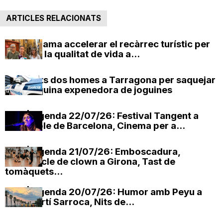
ARTICLES RELACIONATS
ERC reclama accelerar el recàrrec turístic per
protegir la qualitat de vida a...
Detinguts dos homes a Tarragona per saquejar
una màquina expenedora de joguines
OxV | Agenda 22/07/26: Festival Tangent a
l’Eixample de Barcelona, Cinema per a...
OxV | Agenda 21/07/26: Emboscadura,
espectacle de clown a Girona, Tast de
tomàquets...
OxV | Agenda 20/07/26: Humor amb Peyu a
Sant Martí Sarroca, Nits de...