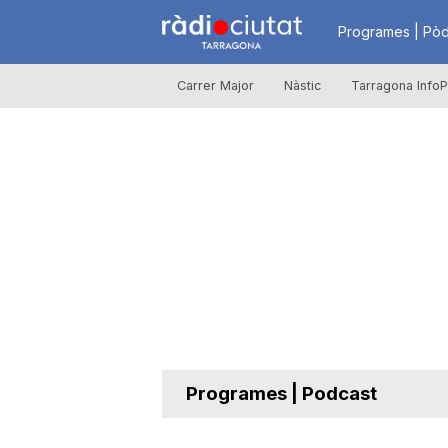
R
Programes | Pòd
Carrer Major
Nàstic
Tarragona InfoP
à
d
i
o
C
Programes | Podcast
i