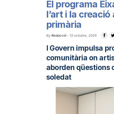
El programa Eixa
u
l’art i la creaci
primària
t
By
Redacció
-
13 octubre, 2025
a
l Govern impulsa pr
comunitària on artis
t
aborden qüestions c
d
soledat
e
T