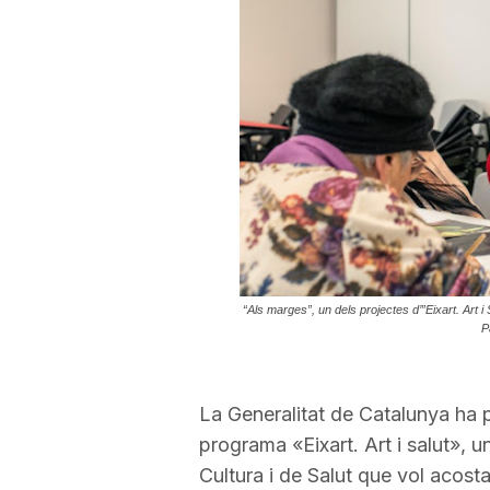
a
r
r
a
“Als marges”, un dels projectes d’”Eixart. Art i
g
P
o
La Generalitat de Catalunya ha 
programa «Eixart. Art i salut», 
n
Cultura i de Salut que vol acosta