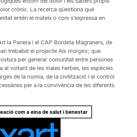
ògiques entorn del dolor i els sabers propis
olor crònic. La recerca qüestiona què
nitat entén el mateix o com s’expressa en
’Art la Panera i el CAP Bordeta Magraners, de
an treballat el projecte
Als marges
; que
i costura per generar comunitat entre persones
a al voltant de les males herbes, les espècies
ges de la norma, de la civilització i el control
essàries per a la convivència de les diferents
creació com a eina de salut i benestar