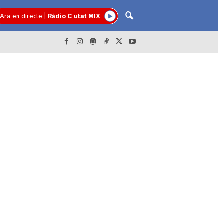
Ara en directe
|
Ràdio Ciutat MIX