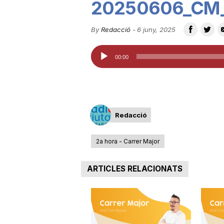
20250606_CM_
u
By
Redacció
-
6 juny, 2025
t
Reproductor
00:00
d'àudio
a
t
Redacció
2a hora - Carrer Major
d
ARTICLES RELACIONATS
e
T