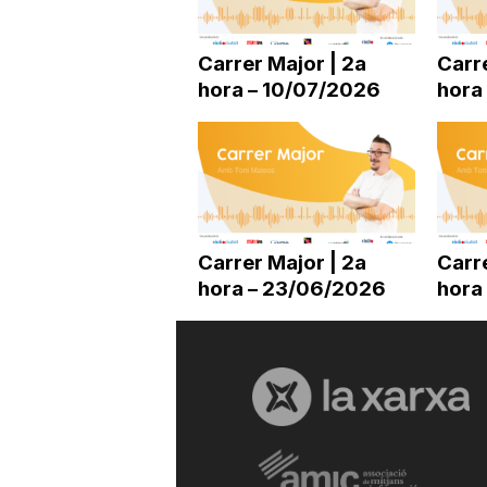
a
Carrer Major | 2a
Carre
hora – 10/07/2026
hora
r
r
a
Carrer Major | 2a
Carre
hora – 23/06/2026
hora
g
o
n