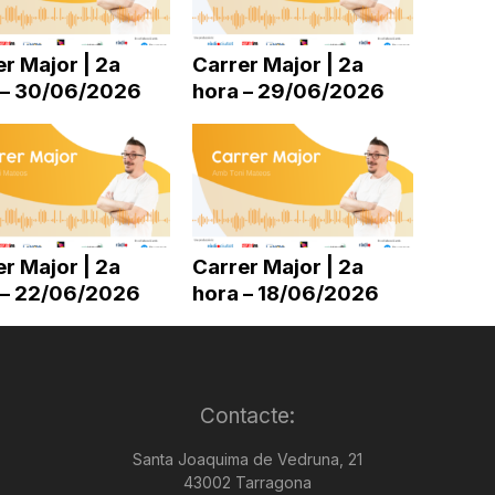
disminuir
el
r Major | 2a
Carrer Major | 2a
volum.
 – 30/06/2026
hora – 29/06/2026
r Major | 2a
Carrer Major | 2a
 – 22/06/2026
hora – 18/06/2026
Contacte:
Santa Joaquima de Vedruna, 21
43002 Tarragona