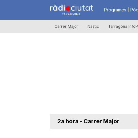
R
Programes | Pòd
Carrer Major
Nàstic
Tarragona InfoP
à
d
i
o
C
2a hora - Carrer Major
i