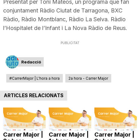
Presentat per Toni Mateos, un programa que fan
T
conjuntament Ràdio Ciutat de Tarragona, BXC
Ràdio, Ràdio Montblanc, Ràdio La Selva. Ràdio
a
l’Hospitalet de l’Infant i La Nova Ràdio de Reus.
PUBLICITAT
r
Redacció
r
#CarrerMajor | L'hora a hora
2a hora - Carrer Major
a
ARTICLES RELACIONATS
g
o
Carrer Major |
Carrer Major |
Carrer Major |