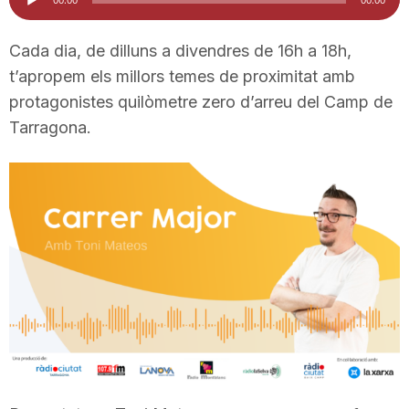
d'àudio
i
Cada dia, de dilluns a divendres de 16h a 18h,
t’apropem els millors temes de proximitat amb
u
protagonistes quilòmetre zero d’arreu del Camp de
Tarragona.
t
a
t
d
e