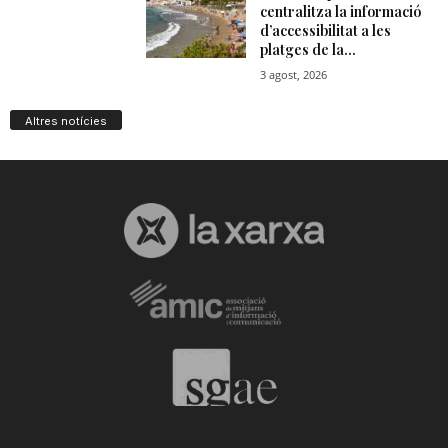
n
a
Altres notícies