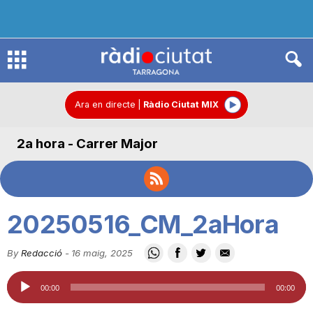
R
à
Ara en directe
|
Ràdio Ciutat MIX
2a hora - Carrer Major
d
i
20250516_CM_2aHora
o
By
Redacció
-
16 maig, 2025
Reproductor
C
00:00
00:00
d'àudio