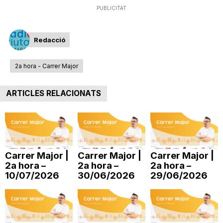
PUBLICITAT
i
Redacció
u
2a hora - Carrer Major
t
ARTICLES RELACIONATS
a
t
Carrer Major |
Carrer Major |
Carrer Major |
2a hora –
2a hora –
2a hora –
d
10/07/2026
30/06/2026
29/06/2026
e