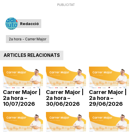
PUBLICITAT
i
Redacció
u
2a hora - Carrer Major
t
ARTICLES RELACIONATS
a
t
Carrer Major |
Carrer Major |
Carrer Major |
2a hora –
2a hora –
2a hora –
d
10/07/2026
30/06/2026
29/06/2026
e