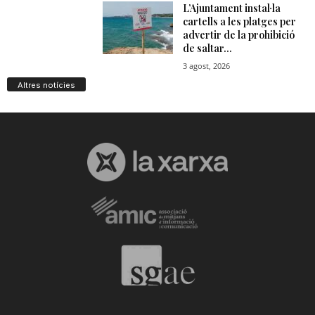
n
a
Altres notícies