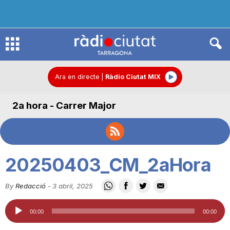
R
à
Ara en directe
|
Ràdio Ciutat MIX
2a hora - Carrer Major
d
i
20250403_CM_2aHora
o
By
Redacció
-
3 abril, 2025
Reproductor
C
00:00
00:00
d'àudio