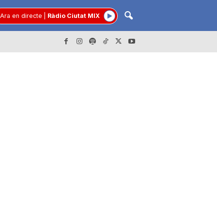
Ara en directe
|
Ràdio Ciutat MIX