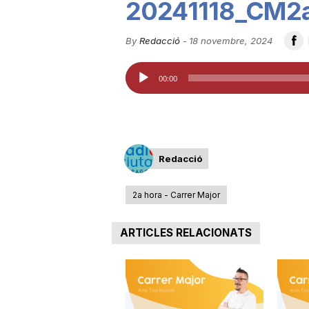
20241118_CM2
u
By
Redacció
-
18 novembre, 2024
t
Reproductor
00:00
d'àudio
a
t
Redacció
2a hora - Carrer Major
d
ARTICLES RELACIONATS
e
T