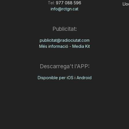
Tel:
977 088 596
Llo
info@rctgn.cat
Publicitat:
publicitat@radiociutat.com
Més informació - Media Kit
Descarrega't l'APP:
Disponible per iOS i Android