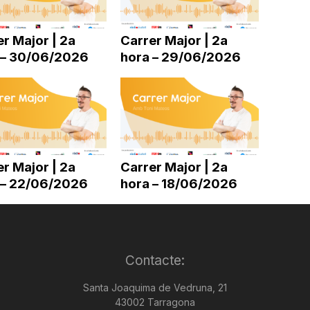
disminuir
el
r Major | 2a
Carrer Major | 2a
volum.
 – 30/06/2026
hora – 29/06/2026
r Major | 2a
Carrer Major | 2a
 – 22/06/2026
hora – 18/06/2026
Contacte:
Santa Joaquima de Vedruna, 21
43002 Tarragona