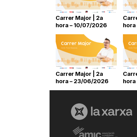
a
Carrer Major | 2a
Carre
hora – 10/07/2026
hora
r
r
a
Carrer Major | 2a
Carre
hora – 23/06/2026
hora
g
o
n