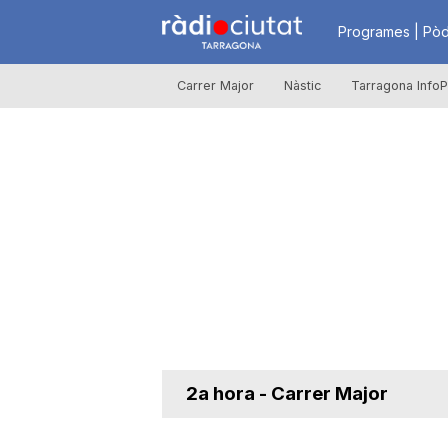
R
Programes | Pòd
Carrer Major
Nàstic
Tarragona InfoP
à
d
i
o
C
2a hora - Carrer Major
i