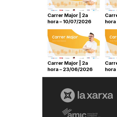
a
Carrer Major | 2a
Carre
hora – 10/07/2026
hora
r
r
a
Carrer Major | 2a
Carre
hora – 23/06/2026
hora
g
o
n