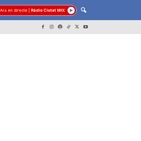
Ara en directe
|
Ràdio Ciutat MIX