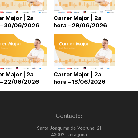
disminuir
el
r Major | 2a
Carrer Major | 2a
volum.
 – 30/06/2026
hora – 29/06/2026
r Major | 2a
Carrer Major | 2a
 – 22/06/2026
hora – 18/06/2026
Contacte:
Santa Joaquima de Vedruna, 21
43002 Tarragona