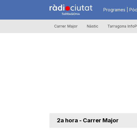
R
Programes | Pòd
Carrer Major
Nàstic
Tarragona InfoP
à
d
i
o
C
2a hora - Carrer Major
i