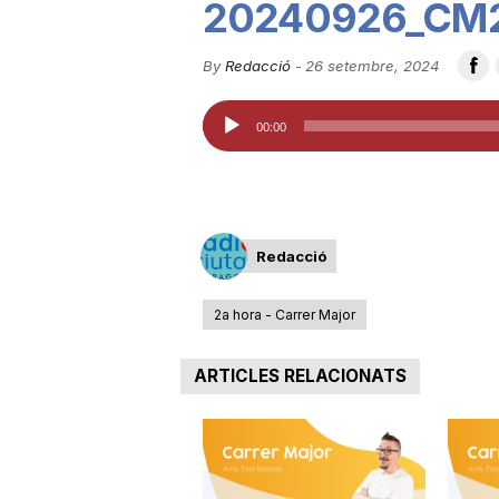
20240926_CM
u
By
Redacció
-
26 setembre, 2024
t
Reproductor
00:00
d'àudio
a
t
Redacció
2a hora - Carrer Major
d
ARTICLES RELACIONATS
e
T