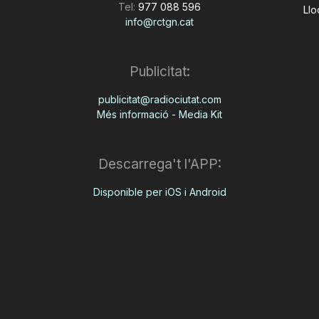
Tel:
977 088 596
Llo
info@rctgn.cat
Publicitat:
publicitat@radiociutat.com
Més informació - Media Kit
Descarrega't l'APP:
Disponible per iOS i Android