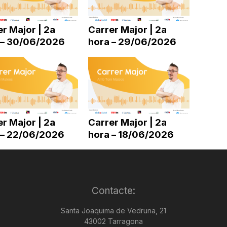
disminuir
el
r Major | 2a
Carrer Major | 2a
volum.
 – 30/06/2026
hora – 29/06/2026
r Major | 2a
Carrer Major | 2a
 – 22/06/2026
hora – 18/06/2026
Contacte:
Santa Joaquima de Vedruna, 21
43002 Tarragona