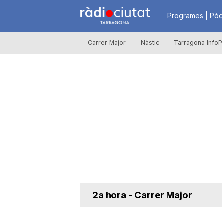
R
Programes | Pòd
Carrer Major
Nàstic
Tarragona InfoP
à
d
i
o
C
2a hora - Carrer Major
i