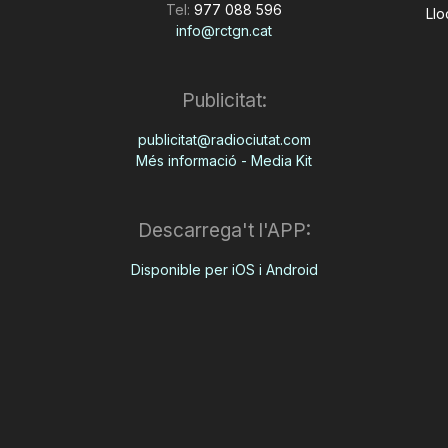
Tel:
977 088 596
Llo
info@rctgn.cat
Publicitat:
publicitat@radiociutat.com
Més informació - Media Kit
Descarrega't l'APP:
Disponible per iOS i Android