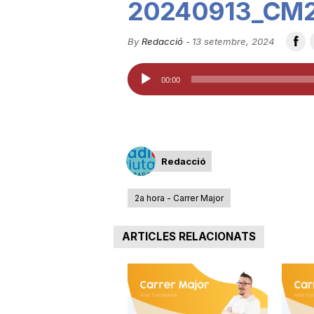
20240913_CM2
u
By
Redacció
-
13 setembre, 2024
t
Reproductor
00:00
d'àudio
a
t
Redacció
2a hora - Carrer Major
d
ARTICLES RELACIONATS
e
T