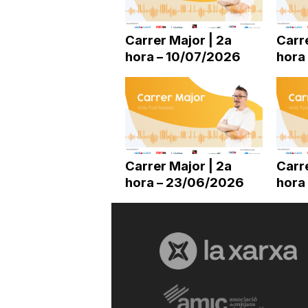
a
Carrer Major | 2a
Carre
hora – 10/07/2026
hora
r
r
a
Carrer Major | 2a
Carre
hora – 23/06/2026
hora
g
o
n