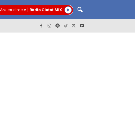
Ara en directe
|
Ràdio Ciutat MIX