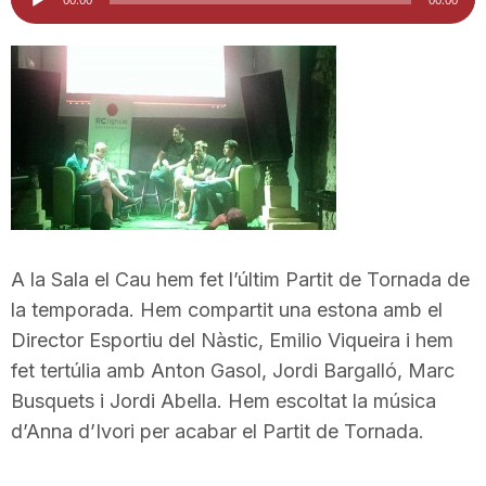
d'àudio
i
u
t
a
A la Sala el Cau hem fet l’últim Partit de Tornada de
t
la temporada. Hem compartit una estona amb el
Director Esportiu del Nàstic, Emilio Viqueira i hem
fet tertúlia amb Anton Gasol, Jordi Bargalló, Marc
d
Busquets i Jordi Abella. Hem escoltat la música
d’Anna d’Ivori per acabar el Partit de Tornada.
e