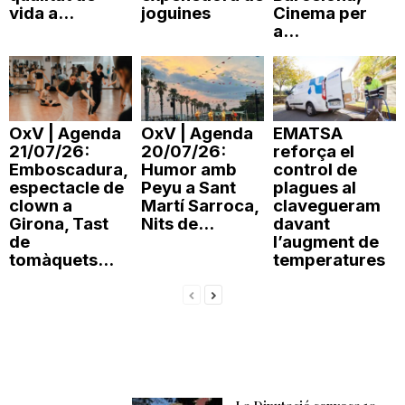
vida a...
joguines
Cinema per
n
a...
a
OxV | Agenda
OxV | Agenda
EMATSA
21/07/26:
20/07/26:
reforça el
Emboscadura,
Humor amb
control de
espectacle de
Peyu a Sant
plagues al
clown a
Martí Sarroca,
clavegueram
Girona, Tast
Nits de...
davant
de
l’augment de
tomàquets...
temperatures