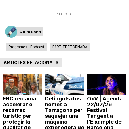
T
PUBLICITAT
a
Quim Pons
r
Programes | Podcast
PARTITDETORNADA
r
ARTICLES RELACIONATS
a
ERC reclama
Detinguts dos
OxV | Agenda
g
accelerar el
homes a
22/07/26:
recàrrec
Tarragona per
Festival
turístic per
saquejar una
Tangent a
o
protegir la
màquina
l’Eixample de
qualitat de
expenedora de
Barcelona,