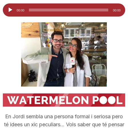
i
Reproductor
00:00
00:00
d'àudio
u
t
a
t
d
En Jordi sembla una persona formal i seriosa pero
e
té idees un xic peculiars… Vols saber que té pensar