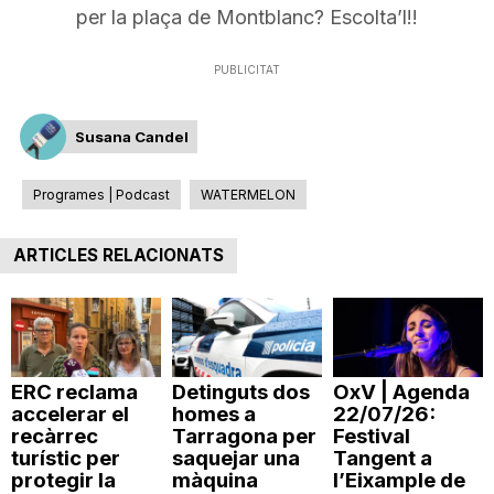
per la plaça de Montblanc? Escolta’l!!
T
PUBLICITAT
a
Susana Candel
r
Programes | Podcast
WATERMELON
r
ARTICLES RELACIONATS
a
g
ERC reclama
Detinguts dos
OxV | Agenda
accelerar el
homes a
22/07/26:
recàrrec
Tarragona per
Festival
o
turístic per
saquejar una
Tangent a
protegir la
màquina
l’Eixample de