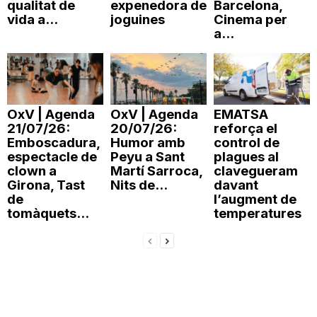
qualitat de
expenedora de
Barcelona,
n
vida a...
joguines
Cinema per
a...
a
OxV | Agenda
OxV | Agenda
EMATSA
21/07/26:
20/07/26:
reforça el
Emboscadura,
Humor amb
control de
espectacle de
Peyu a Sant
plagues al
clown a
Martí Sarroca,
clavegueram
Girona, Tast
Nits de...
davant
de
l’augment de
tomàquets...
temperatures