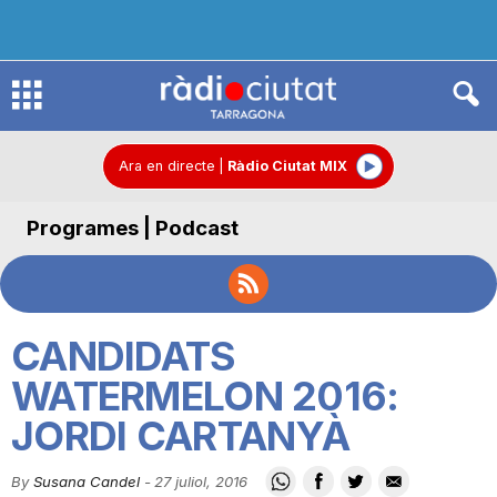
R
à
Ara en directe
|
Ràdio Ciutat MIX
Programes | Podcast
d
i
CANDIDATS
o
WATERMELON 2016:
JORDI CARTANYÀ
C
By
Susana Candel
-
27 juliol, 2016