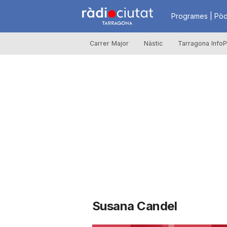
R
Programes | Pòd
Carrer Major
Nàstic
Tarragona InfoP
à
d
i
o
C
Susana Candel
i