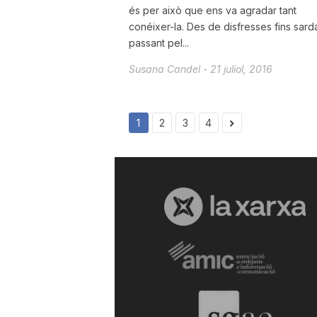
és per això que ens va agradar tant
conéixer-la. Des de disfresses fins sard
passant pel...
Susana Candel
-
21 juliol, 2016
1
2
3
4