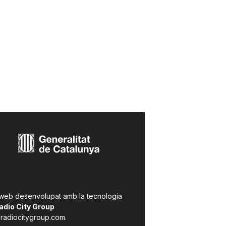
 web desenvolupat amb la tecnologia
adio City Group
radiocitygroup.com
.