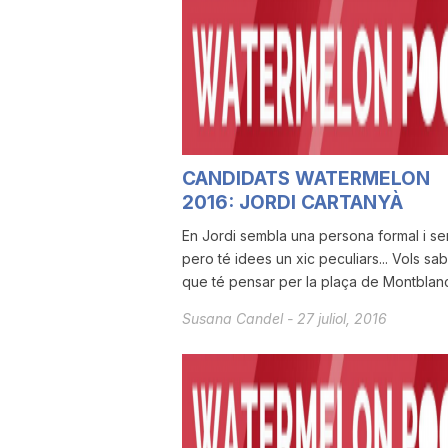
u
t
a
CANDIDATS WATERMELON
2016: JORDI CARTANYÀ
t
En Jordi sembla una persona formal i se
pero té idees un xic peculiars... Vols sa
que té pensar per la plaça de Montblanc?
d
Susana Candel
-
27 juliol, 2016
e
T