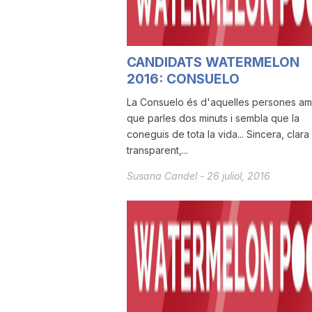
a
CANDIDATS WATERMELON
r
2016: CONSUELO
La Consuelo és d'aquelles persones am
r
que parles dos minuts i sembla que la
coneguis de tota la vida... Sincera, clara 
transparent,...
a
Susana Candel
-
26 juliol, 2016
g
o
n