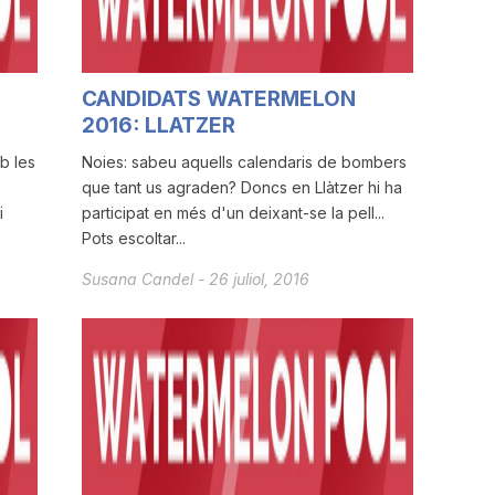
CANDIDATS WATERMELON
2016: LLATZER
b les
Noies: sabeu aquells calendaris de bombers
que tant us agraden? Doncs en Llàtzer hi ha
i
participat en més d'un deixant-se la pell...
Pots escoltar...
Susana Candel
-
26 juliol, 2016