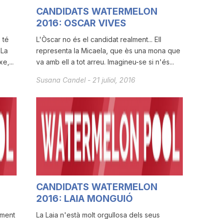
CANDIDATS WATERMELON
2016: OSCAR VIVES
 té
L'Òscar no és el candidat realment... Ell
 La
representa la Micaela, que ès una mona que
e,...
va amb ell a tot arreu. Imagineu-se si n'és...
Susana Candel
-
21 juliol, 2016
CANDIDATS WATERMELON
2016: LAIA MONGUIÓ
ament
La Laia n'està molt orgullosa dels seus