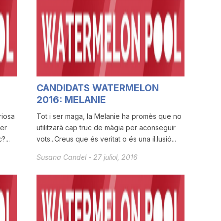
CANDIDATS WATERMELON
2016: MELANIE
riosa
Tot i ser maga, la Melanie ha promès que no
ber
utilitzarà cap truc de màgia per aconseguir
...
vots...Creus que és veritat o és una il.lusió...
Susana Candel
-
27 juliol, 2016