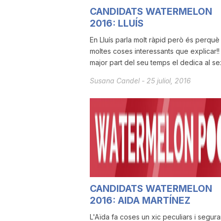
CANDIDATS WATERMELON
a
2016: LLUÍS
En Lluís parla molt ràpid però és perquè
moltes coses interessants que explicar!!
major part del seu temps el dedica al sex
Susana Candel
-
25 juliol, 2016
CANDIDATS WATERMELON
2016: AIDA MARTÍNEZ
L'Aïda fa coses un xic peculiars i segur