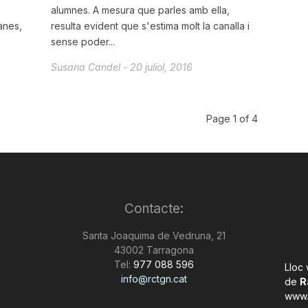
alumnes. A mesura que parles amb ella,
anes,
resulta evident que s'estima molt la canalla i
sense poder...
Susana Candel
-
20 juliol, 2016
Page 1 of 4
Contacte:
Santa Joaquima de Vedruna, 21
43002 Tarragona
Tel:
977 088 596
Lloc
info@rctgn.cat
de
R
www.