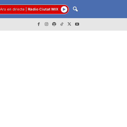
Ara en directe
|
Ràdio Ciutat MIX