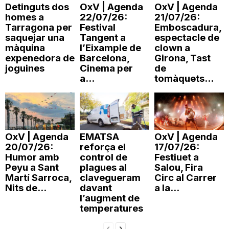
Detinguts dos
OxV | Agenda
OxV | Agenda
n
homes a
22/07/26:
21/07/26:
Tarragona per
Festival
Emboscadura,
saquejar una
Tangent a
espectacle de
a
màquina
l’Eixample de
clown a
expenedora de
Barcelona,
Girona, Tast
joguines
Cinema per
de
a...
tomàquets...
OxV | Agenda
EMATSA
OxV | Agenda
20/07/26:
reforça el
17/07/26:
Humor amb
control de
Festiuet a
Peyu a Sant
plagues al
Salou, Fira
Martí Sarroca,
clavegueram
Circ al Carrer
Nits de...
davant
a la...
l’augment de
temperatures