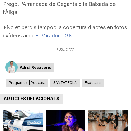
Pregó, l’Arrancada de Gegants o la Baixada de
T
l’Àliga.
a
*No et perdis tampoc la cobertura d’actes en fotos
i vídeos amb
El Mirador TGN
r
PUBLICITAT
r
Adrià Recasens
a
Programes | Podcast
SANTATECLA
Especials
ARTICLES RELACIONATS
g
o