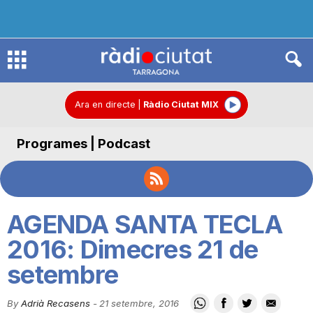
R
à
Ara en directe
|
Ràdio Ciutat MIX
Programes | Podcast
d
i
AGENDA SANTA TECLA
o
2016: Dimecres 21 de
setembre
C
By
Adrià Recasens
-
21 setembre, 2016