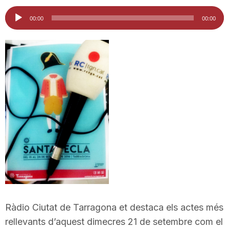
i
Reproductor
00:00
00:00
d'àudio
u
t
a
t
d
Ràdio Ciutat de Tarragona et destaca els actes més
e
rellevants d’aquest dimecres 21 de setembre com el