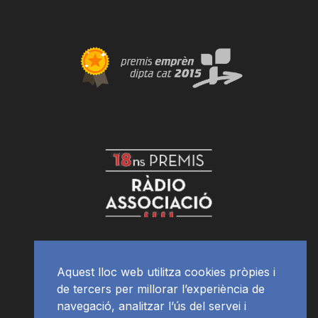
Aquest lloc web utilitza cookies pròpies i
de tercers per millorar l’experiència de
navegació, analitzar l’ús del servei i