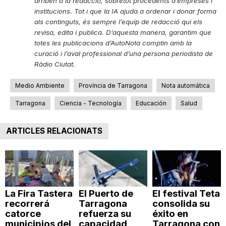
arriben a la redacció, sobretot procedents d’empreses i
institucions. Tot i que la IA ajuda a ordenar i donar forma
als continguts, és sempre l’equip de redacció qui els
revisa, edita i publica. D’aquesta manera, garantim que
totes les publicacions d’AutoNota comptin amb la
curació i l’aval professional d’una persona periodista de
Ràdio Ciutat.
Medio Ambiente
Província de Tarragona
Nota automática
Tarragona
Ciencia - Tecnología
Educación
Salud
ARTICLES RELACIONATS
La Fira Tastera
El Puerto de
El festival Teta
recorrerá
Tarragona
consolida su
catorce
refuerza su
éxito en
municipios del
capacidad
Tarragona con