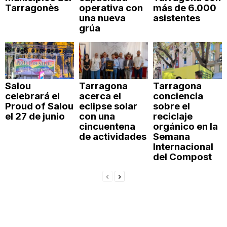
Tarragonès
operativa con
más de 6.000
una nueva
asistentes
grúa
Salou
Tarragona
Tarragona
celebrará el
acerca el
conciencia
Proud of Salou
eclipse solar
sobre el
el 27 de junio
con una
reciclaje
cincuentena
orgánico en la
de actividades
Semana
Internacional
del Compost