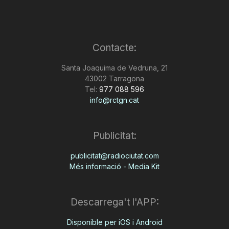
Contacte:
Santa Joaquima de Vedruna, 21
43002 Tarragona
Tel:
977 088 596
info@rctgn.cat
Publicitat:
publicitat@radiociutat.com
Més informació - Media Kit
Descarrega't l'APP:
Disponible per iOS i Android