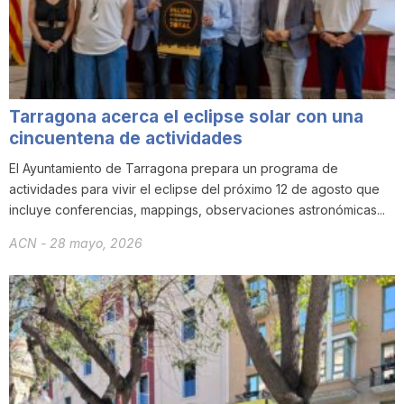
i
u
Tarragona acerca el eclipse solar con una
t
cincuentena de actividades
El Ayuntamiento de Tarragona prepara un programa de
actividades para vivir el eclipse del próximo 12 de agosto que
a
incluye conferencias, mappings, observaciones astronómicas...
ACN
-
28 mayo, 2026
t
d
e