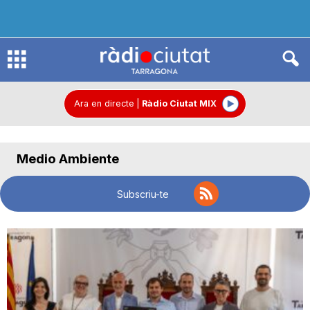
R
à
Ara en directe
|
Ràdio Ciutat MIX
d
Medio Ambiente
i
Subscriu-te
o
C