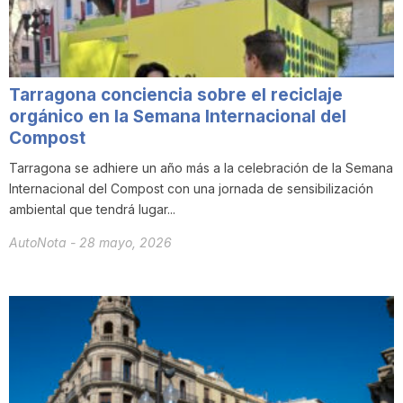
T
a
Tarragona conciencia sobre el reciclaje
orgánico en la Semana Internacional del
r
Compost
Tarragona se adhiere un año más a la celebración de la Semana
Internacional del Compost con una jornada de sensibilización
r
ambiental que tendrá lugar...
AutoNota
-
28 mayo, 2026
a
g
o