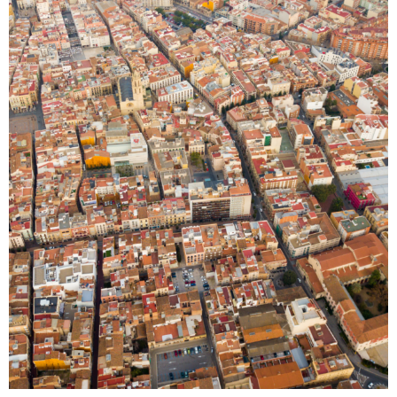
T
a
r
r
a
g
o