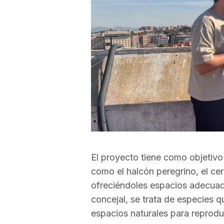
a
r
r
a
g
El proyecto tiene como objetivo 
como el halcón peregrino, el cer
o
ofreciéndoles espacios adecuado
concejal, se trata de especies 
n
espacios naturales para reprodu