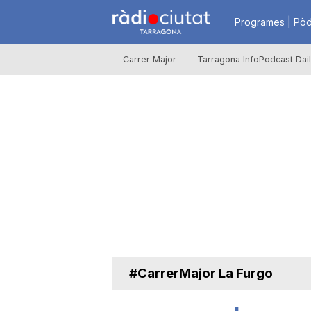
R
Programes | Pòd
Carrer Major
Tarragona InfoPodcast Dai
à
d
i
o
C
#CarrerMajor La Furgo
i