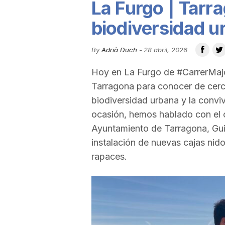
La Furgo | Tarr
u
biodiversidad u
t
By
Adrià Duch
-
28 abril, 2026
Hoy en La Furgo de #CarrerMajo
a
Tarragona para conocer de cerc
biodiversidad urbana y la conviv
t
ocasión, hemos hablado con el 
Ayuntamiento de Tarragona, Guil
instalación de nuevas cajas nid
d
rapaces.
e
T