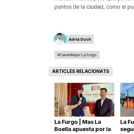
puntos de la ciudad, como el pu
Adrià Duch
#CarrerMajor La Furgo
ARTICLES RELACIONATS
La Furgo | Mas La
La F
Boella apuesta por la
segui