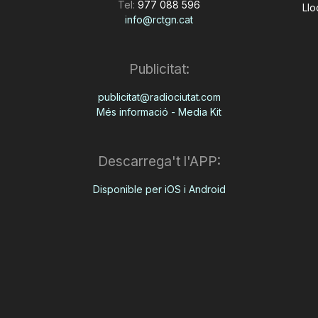
Tel:
977 088 596
Llo
info@rctgn.cat
Publicitat:
publicitat@radiociutat.com
Més informació - Media Kit
Descarrega't l'APP:
Disponible per iOS i Android