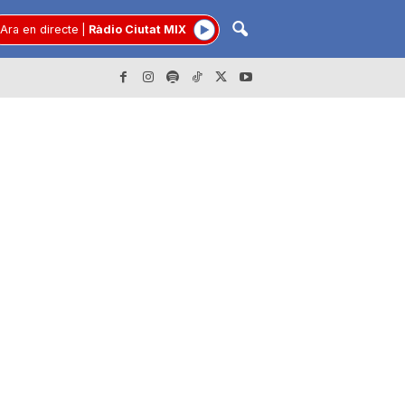
Ara en directe
|
Ràdio Ciutat MIX