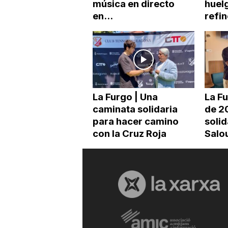
música en directo
huelg
en...
refin
La Furgo | Una
La Fu
caminata solidaria
de 2
para hacer camino
solid
con la Cruz Roja
Salo