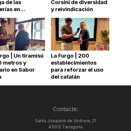
a de las
Corsini de diversidad
erías en...
y reivindicación
rgo | Un tiramisú
La Furgo | 200
0 metros y
establecimientos
ario en Sabor
para reforzar el uso
u
del catalán
Contacte:
Santa Joaquima de Vedruna, 21
43002 Tarragona