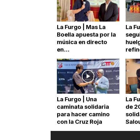
La Furgo | Mas La
La F
Boella apuesta por la
segui
música en directo
huelg
en...
refin
La Furgo | Una
La Fu
caminata solidaria
de 2
para hacer camino
solid
con la Cruz Roja
Salo