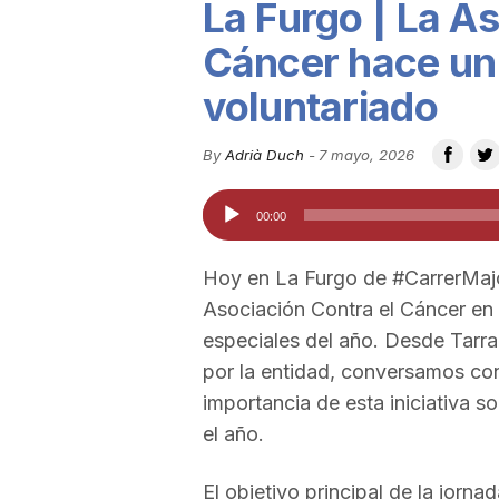
La Furgo | La A
u
Cáncer hace un
voluntariado
t
By
Adrià Duch
-
7 mayo, 2026
a
Reproductor
00:00
de
t
audio
Hoy en La Furgo de #CarrerMajor
Asociación Contra el Cáncer en 
d
especiales del año. Desde Tarra
por la entidad, conversamos con
e
importancia de esta iniciativa so
el año.
T
El objetivo principal de la jorn