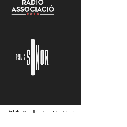
RàdioNews
📰 Subscriu-te al newsletter