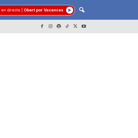
 en directe
|
Obert por Vacances