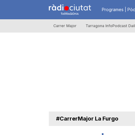
R
Programes | Pòd
Carrer Major
Tarragona InfoPodcast Dai
à
d
i
o
C
#CarrerMajor La Furgo
i