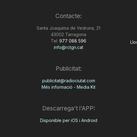
Contacte:
Santa Joaquima de Vedruna, 21
43002 Tarragona
Tel:
977 088 596
Llo
info@rctgn.cat
Publicitat:
publicitat@radiociutat.com
Més informació - Media Kit
Descarrega't l'APP:
Disponible per iOS i Android