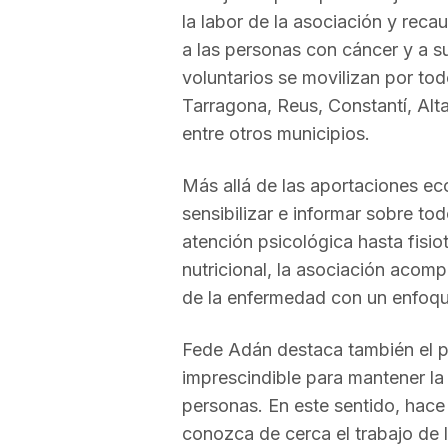
la labor de la asociación y rec
a
a las personas con cáncer y a s
voluntarios se movilizan por todo
r
Tarragona, Reus, Constantí, Alta
entre otros municipios.
r
Más allá de las aportaciones ec
sensibilizar e informar sobre to
a
atención psicológica hasta fisi
nutricional, la asociación acom
g
de la enfermedad con un enfoqu
Fede Adán destaca también el p
o
imprescindible para mantener la 
personas. En este sentido, hace
n
conozca de cerca el trabajo de 