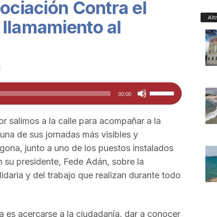
sociación Contra el
Alt
 llamamiento al
Utiliza
00:00
las
teclas
 salimos a la calle para acompañar a la
de
una de sus jornadas más visibles y
flecha
gona, junto a uno de los puestos instalados
arriba/abajo
 su presidente, Fede Adán, sobre la
para
lidaria y del trabajo que realizan durante todo
aumentar
o
disminuir
ada es acercarse a la ciudadanía, dar a conocer