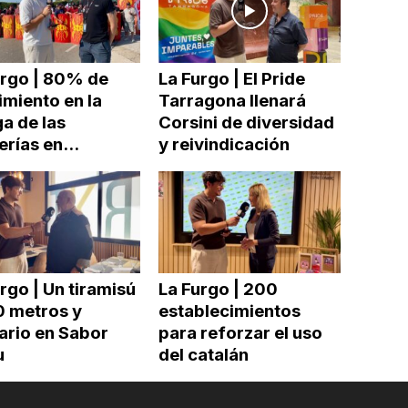
urgo | 80% de
La Furgo | El Pride
miento en la
Tarragona llenará
a de las
Corsini de diversidad
erías en...
y reivindicación
rgo | Un tiramisú
La Furgo | 200
0 metros y
establecimientos
ario en Sabor
para reforzar el uso
u
del catalán