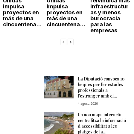
Unidas
Unidas
reivindica más
impulsa
impulsa
infraestructur
proyectos en
proyectos en
as y menos
más de una
más de una
burocracia
cincuentena...
cincuentena...
para las
empresas