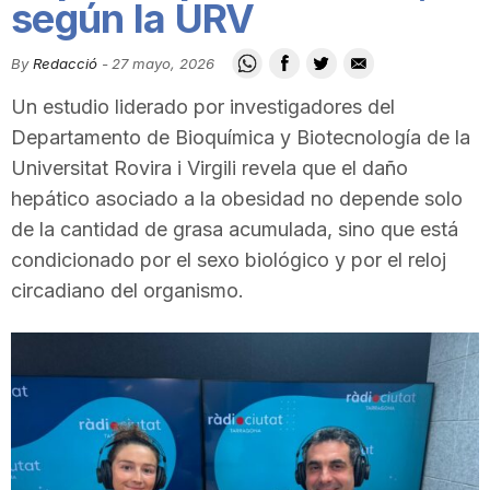
según la URV
i
By
Redacció
-
27 mayo, 2026
u
Un estudio liderado por investigadores del
Departamento de Bioquímica y Biotecnología de la
t
Universitat Rovira i Virgili revela que el daño
hepático asociado a la obesidad no depende solo
de la cantidad de grasa acumulada, sino que está
a
condicionado por el sexo biológico y por el reloj
circadiano del organismo.
t
d
e