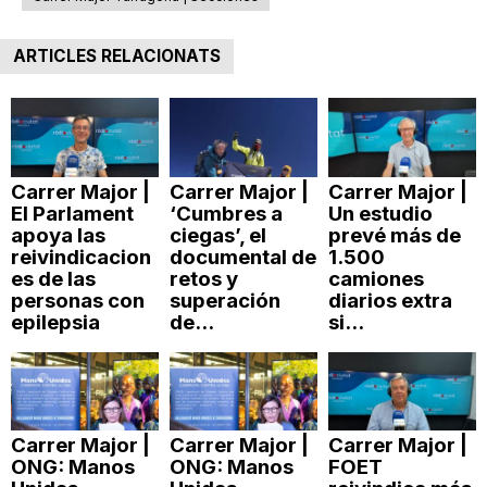
ARTICLES RELACIONATS
Carrer Major |
Carrer Major |
Carrer Major |
El Parlament
‘Cumbres a
Un estudio
apoya las
ciegas’, el
prevé más de
reivindicacion
documental de
1.500
es de las
retos y
camiones
personas con
superación
diarios extra
epilepsia
de...
si...
Carrer Major |
Carrer Major |
Carrer Major |
ONG: Manos
ONG: Manos
FOET