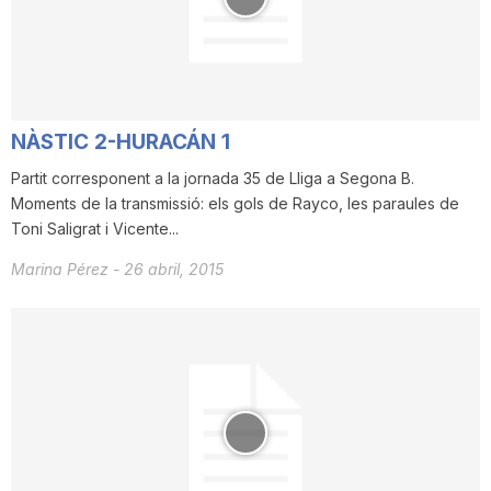
i
u
NÀSTIC 2-HURACÁN 1
t
Partit corresponent a la jornada 35 de Lliga a Segona B.
Moments de la transmissió: els gols de Rayco, les paraules de
Toni Saligrat i Vicente...
a
Marina Pérez
-
26 abril, 2015
t
d
e