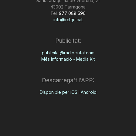
Santa Joaquima de Vedruna, 21
43002 Tarragona
Tel:
977 088 596
info@rctgn.cat
Publicitat:
publicitat@radiociutat.com
Més informació - Media Kit
Descarrega't l'APP:
Disponible per iOS i Android