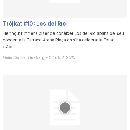
T
Trójkat #10: Los del Río
a
He tingut l'immens plaer de conèixer Los del Río abans del seu
concert a la Tarraco Arena Plaça on s’ha celebrat la Feria
r
d’Abril....
Helle Kettner Høeberg
-
24 abril, 2015
r
a
g
o