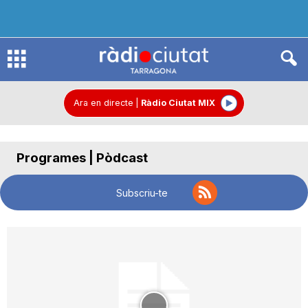
R
à
Ara en directe
|
Ràdio Ciutat MIX
d
Programes | Pòdcast
i
Subscriu-te
o
C