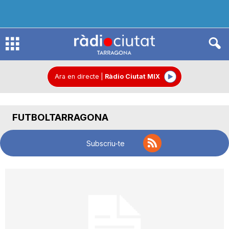
R
à
Ara en directe
|
Ràdio Ciutat MIX
d
FUTBOLTARRAGONA
i
Subscriu-te
o
C