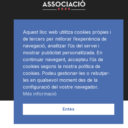
Aquest lloc web utilitza cookies pròpies i
de tercers per millorar l’experiència de
navegació, analitzar l’ús del servei i
mostrar publicitat personalitzada. En
continuar navegant, accepteu l’ús de
cookies segons la nostra política de
cookies. Podeu gestionar-les o rebutjar-
les en qualsevol moment des de la
configuració del vostre navegador.
Més informació
Contacte | Publicitat
APP
Programació
RàdioNews
Entès
Subscriu-te al newsletter
© Ràdio Ciutat de Tarragona