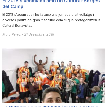
El 2018 s’acomiada amb un Cultural-Borges
T
del Camp
El 2018 s'acomiada i ho fa amb una jornada d'alt voltatge i
diversos partits de gran magnitud com el que protagonitzen la
a
Cultural Bonavista...
Marc Pérez
-
21 desembre, 2018
r
r
a
g
o