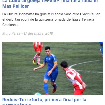
La Cultural goleja l’EFSISP i manté a ratlla el
n
Mas Pellicer
La Cultural Bonavista ha golejat l’Escola Sant Pere i Sant Pau en
el derbi tarragoní de la quinzena jornada de lliga a Tercera
a
Catalana...
Marc Pérez
-
17 desembre, 2018
Reddis-Torreforta, primera final per la