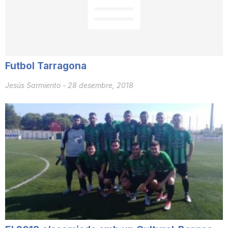
i
u
Futbol Tarragona
t
Jesús Sarmiento
-
28 desembre, 2018
a
t
d
e