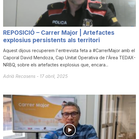
T
a
REPOSICIÓ – Carrer Major | Artefactes
explosius persistents als territori
r
Aquest dijous recuperem l'entrevista feta a #CarrerMajor amb el
Caporal David Mendoza, Cap Unitat Operativa de l'Àrea TEDAX-
NRBQ, sobre els artefactes explosius que, encara...
r
Adrià Recasens
-
17 abril, 2025
a
g
o