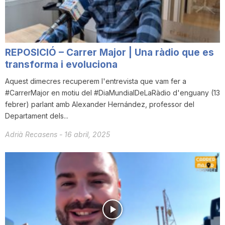
n
a
REPOSICIÓ – Carrer Major | Una ràdio que es
transforma i evoluciona
Aquest dimecres recuperem l'entrevista que vam fer a
#CarrerMajor en motiu del #DiaMundialDeLaRàdio d'enguany (13
febrer) parlant amb Alexander Hernández, professor del
Departament dels...
Adrià Recasens
-
16 abril, 2025