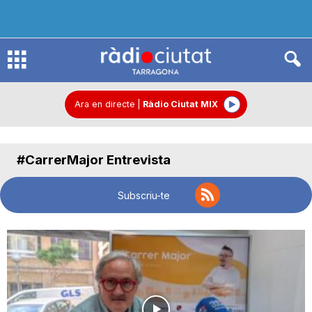
R
à
Ara en directe
|
Ràdio Ciutat MIX
d
#CarrerMajor Entrevista
i
Subscriu-te
o
C