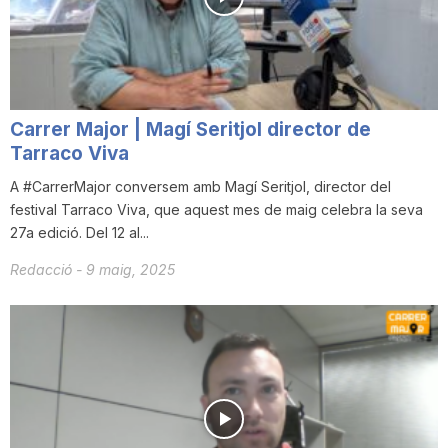
i
u
Carrer Major | Magí Seritjol director de
t
Tarraco Viva
A #CarrerMajor conversem amb Magí Seritjol, director del
festival Tarraco Viva, que aquest mes de maig celebra la seva
a
27a edició. Del 12 al...
Redacció
-
9 maig, 2025
t
d
e