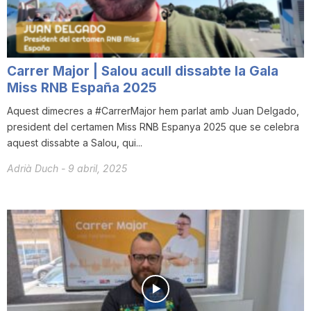
Carrer Major | Salou acull dissabte la Gala
Miss RNB España 2025
Aquest dimecres a #CarrerMajor hem parlat amb Juan Delgado,
president del certamen Miss RNB Espanya 2025 que se celebra
aquest dissabte a Salou, qui...
Adrià Duch
-
9 abril, 2025