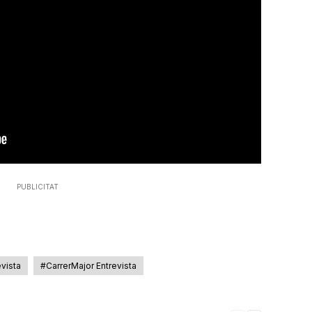
PUBLICITAT
evista
#CarrerMajor Entrevista