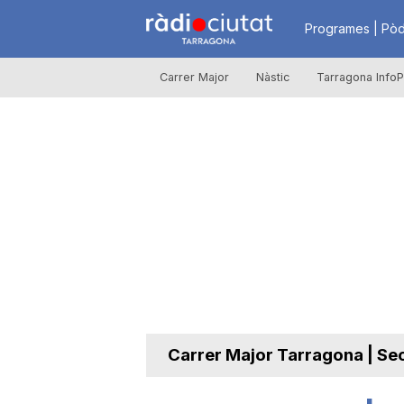
R
Programes | Pòd
Carrer Major
Nàstic
Tarragona InfoP
à
d
i
o
C
Carrer Major Tarragona | Se
i