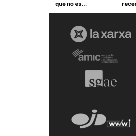
que no es...
recer