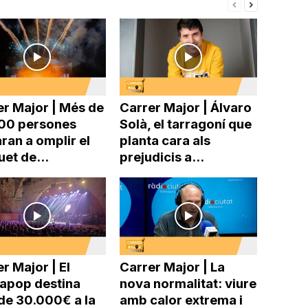
er Major | Més de
Carrer Major | Álvaro
00 persones
Solà, el tarragoní que
ran a omplir el
planta cara als
uet de...
prejudicis a...
r Major | El
Carrer Major | La
pop destina
nova normalitat: viure
de 30.000€ a la
amb calor extrema i