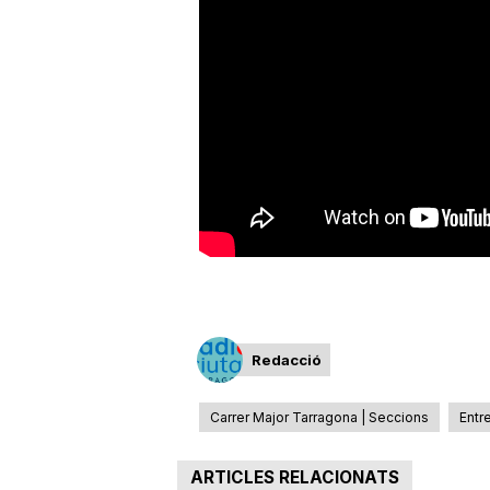
a
r
r
a
g
Redacció
o
Carrer Major Tarragona | Seccions
Entr
n
ARTICLES RELACIONATS