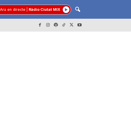
Ara en directe
|
Ràdio Ciutat MIX