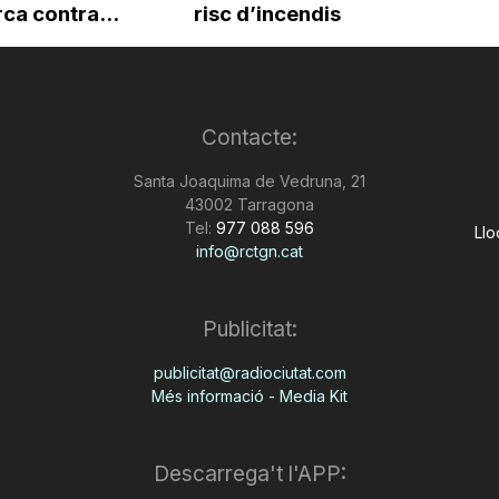
ca contra...
risc d’incendis
Contacte:
Santa Joaquima de Vedruna, 21
43002 Tarragona
Tel:
977 088 596
Llo
info@rctgn.cat
Publicitat:
publicitat@radiociutat.com
Més informació - Media Kit
Descarrega't l'APP: