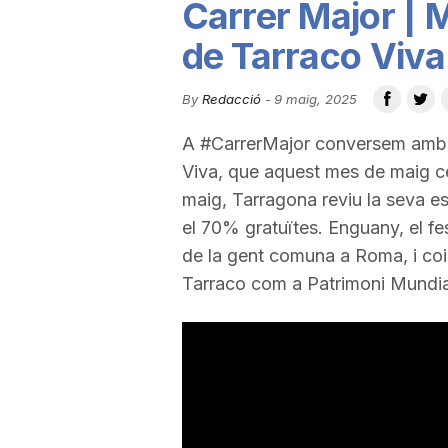
Carrer Major | M
u
de Tarraco Viva
t
By
Redacció
-
9 maig, 2025
A #CarrerMajor conversem amb Ma
a
Viva, que aquest mes de maig ce
maig, Tarragona reviu la seva e
t
el 70% gratuïtes. Enguany, el fes
de la gent comuna a Roma, i coi
Tarraco com a Patrimoni Mundia
d
e
T