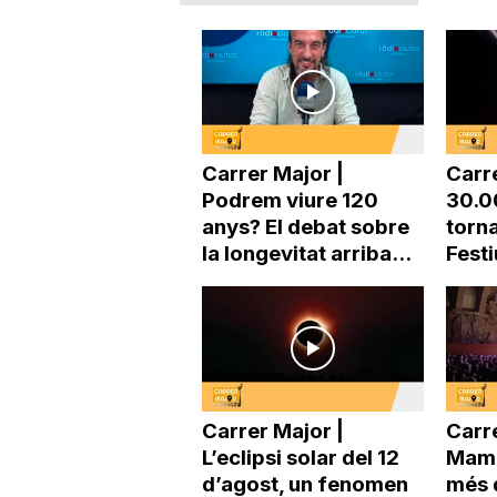
a
Carrer Major |
Carr
Podrem viure 120
30.0
anys? El debat sobre
torna
la longevitat arriba...
Festi
Carrer Major |
Carre
L’eclipsi solar del 12
Mama
d’agost, un fenomen
més 