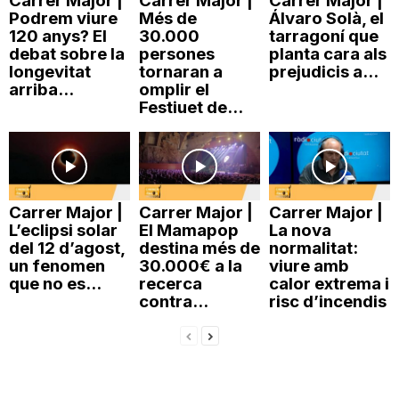
Carrer Major |
Carrer Major |
Carrer Major |
Podrem viure
Més de
Álvaro Solà, el
120 anys? El
30.000
tarragoní que
debat sobre la
persones
planta cara als
longevitat
tornaran a
prejudicis a...
arriba...
omplir el
Festiuet de...
Carrer Major |
Carrer Major |
Carrer Major |
L’eclipsi solar
El Mamapop
La nova
del 12 d’agost,
destina més de
normalitat:
un fenomen
30.000€ a la
viure amb
que no es...
recerca
calor extrema i
contra...
risc d’incendis