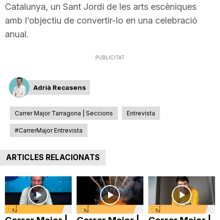
Catalunya, un Sant Jordi de les arts escèniques
n
amb l’objectiu de convertir-lo en una celebració
anual.
a
PUBLICITAT
Adrià Recasens
Carrer Major Tarragona | Seccions
Entrevista
#CarrerMajor Entrevista
ARTICLES RELACIONATS