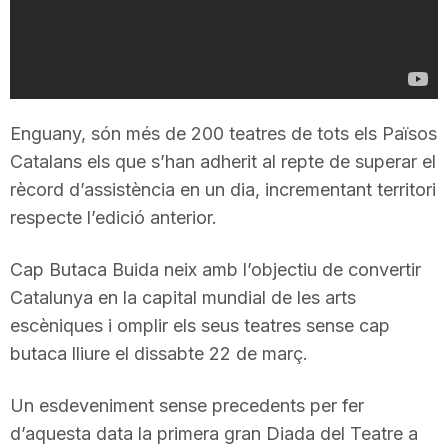
T
a
Enguany, són més de 200 teatres de tots els Països
r
Catalans els que s’han adherit al repte de superar el
rècord d’assistència en un dia, incrementant territori
r
respecte l’edició anterior.
Cap Butaca Buida neix amb l’objectiu de convertir
a
Catalunya en la capital mundial de les arts
escèniques i omplir els seus teatres sense cap
g
butaca lliure el dissabte 22 de març.
Un esdeveniment sense precedents per fer
o
d’aquesta data la primera gran Diada del Teatre a