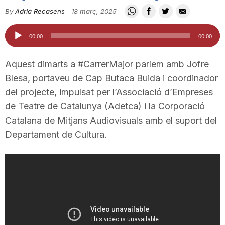
i
By
Adrià Recasens
-
18 març, 2025
Reproductor
00:00
00:00
u
d'àudio
Aquest dimarts a #CarrerMajor parlem amb Jofre
t
Blesa, portaveu de Cap Butaca Buida i coordinador
del projecte, impulsat per l’Associació d’Empreses
de Teatre de Catalunya (Adetca) i la Corporació
a
Catalana de Mitjans Audiovisuals amb el suport del
Departament de Cultura.
t
d
e