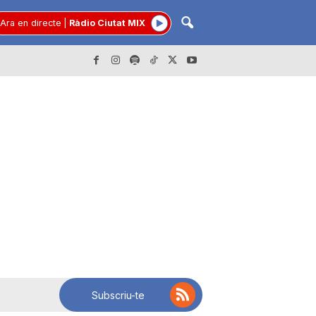
Ara en directe
|
Ràdio Ciutat MIX
Subscriu-te