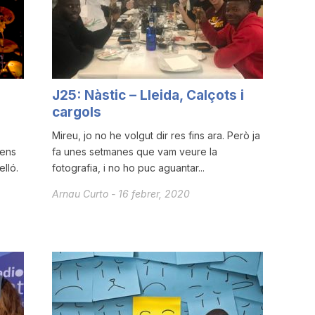
J25: Nàstic – Lleida, Calçots i
cargols
Mireu, jo no he volgut dir res fins ara. Però ja
 ens
fa unes setmanes que vam veure la
elló.
fotografia, i no ho puc aguantar...
Arnau Curto
-
16 febrer, 2020