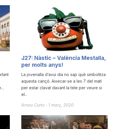
J27: Nàstic – València Mestalla,
per molts anys!
rlant
La jovenalla d’avui dia no sap què simbolitza
aquesta cançó. Aixecar-se a les 7 del matí
...
per estar clavat davant la tele per veure si
el...
Arnau Curto
-
1 març, 2020