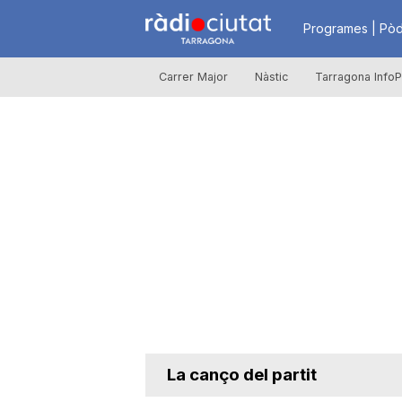
R
Programes | Pòd
Carrer Major
Nàstic
Tarragona InfoP
à
d
i
o
C
La canço del partit
i