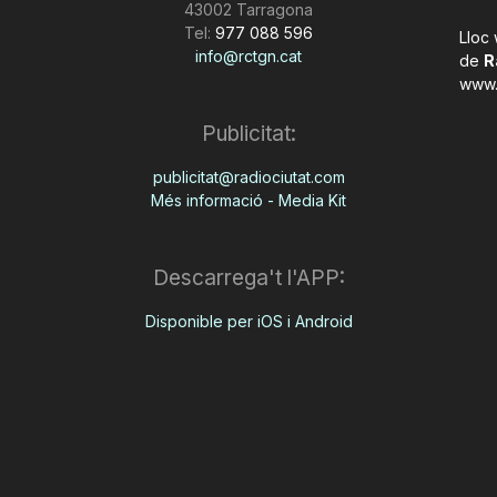
43002 Tarragona
Tel:
977 088 596
Lloc
info@rctgn.cat
de
R
www.
Publicitat:
publicitat@radiociutat.com
Més informació - Media Kit
Descarrega't l'APP:
Disponible per iOS i Android