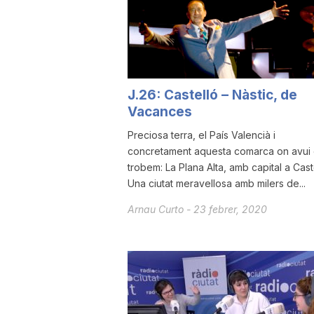
a
r
J.26: Castelló – Nàstic, de
Vacances
r
Preciosa terra, el País Valencià i
concretament aquesta comarca on avui
a
trobem: La Plana Alta, amb capital a Cast
Una ciutat meravellosa amb milers de...
g
Arnau Curto
-
23 febrer, 2020
o
n