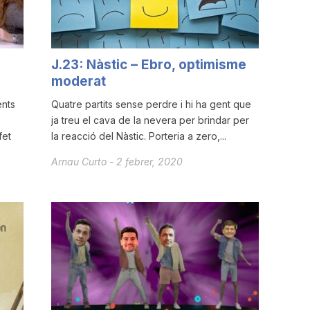
J.23: Nàstic – Ebro, optimisme
moderat
ents
Quatre partits sense perdre i hi ha gent que
ja treu el cava de la nevera per brindar per
fet
la reacció del Nàstic. Porteria a zero,...
Arnau Curto
-
2 febrer, 2020