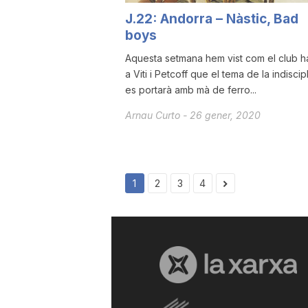
J.22: Andorra – Nàstic, Bad
boys
Aquesta setmana hem vist com el club ha
a Viti i Petcoff que el tema de la indiscip
es portarà amb mà de ferro...
Arnau Curto
-
26 gener, 2020
1
2
3
4