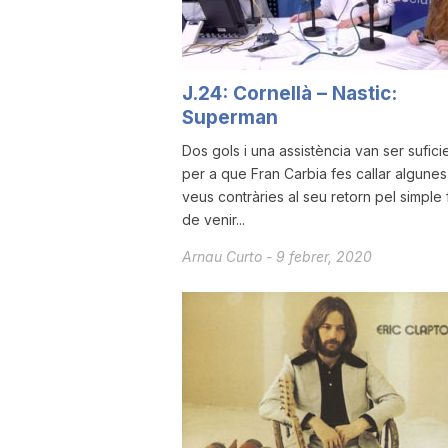
a
J.24: Cornellà – Nastic:
Superman
Dos gols i una assistència van ser sufici
per a que Fran Carbia fes callar algunes
veus contràries al seu retorn pel simple 
de venir...
Arnau Curto
-
9 febrer, 2020