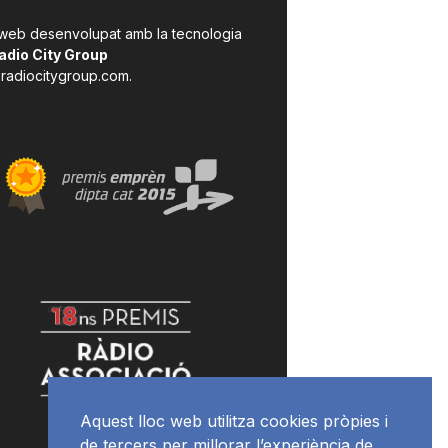
 web desenvolupat amb la tecnologia
adio City Group
radiocitygroup.com
.
Aquest lloc web utilitza cookies pròpies i
de tercers per millorar l’experiència de