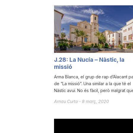
u
t
a
J.28: La Nucía – Nàstic, la
missió
t
Arma Blanca, el grup de rap d’Alacant pa
de “La missió”. Una similar a la que té el
d
Nàstic avui. No és fàcil, però malgrat que
Arnau Curto
-
8 març, 2020
e
T