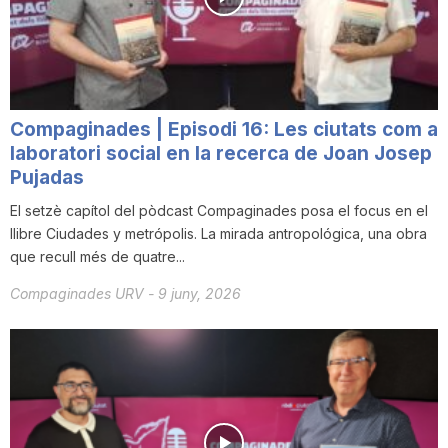
i
u
Compaginades | Episodi 16: Les ciutats com a
t
laboratori social en la recerca de Joan Josep
Pujadas
El setzè capítol del pòdcast Compaginades posa el focus en el
a
llibre Ciudades y metrópolis. La mirada antropológica, una obra
que recull més de quatre...
t
Compaginades URV
-
9 juny, 2026
d
e