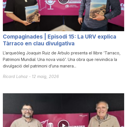
T
a
Compaginades | Episodi 15: La URV explica
r
Tàrraco en clau divulgativa
L’arqueòleg Joaquin Ruiz de Arbulo presenta el llibre ‘Tarraco,
Patrimoni Mundial. Una nova visió’. Una obra que reivindica la
r
divulgació del patrimoni d’una manera...
Ricard Lahoz
-
12 maig, 2026
a
g
o