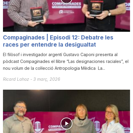
Compaginades | Episodi 12: Debatre les
races per entendre la desigualtat
El filòsof i investigador argentí Gustavo Caponi presenta al
pòdcast Compaginades el llibre “Las designaciones raciales”, el
nou volum de la col·lecció Antropologia Mèdica La...
Ricard Lahoz
-
3 març, 2026