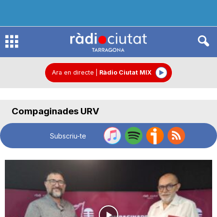
R
à
Ara en directe
|
Ràdio Ciutat MIX
d
Compaginades URV
i
Subscriu-te
o
C