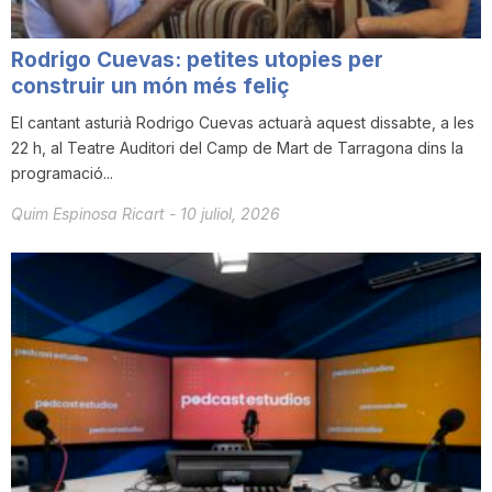
i
Rodrigo Cuevas: petites utopies per
construir un món més feliç
u
El cantant asturià Rodrigo Cuevas actuarà aquest dissabte, a les
22 h, al Teatre Auditori del Camp de Mart de Tarragona dins la
t
programació...
Quim Espinosa Ricart
-
10 juliol, 2026
a
t
d
e