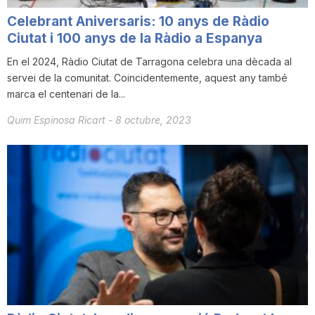
T
Celebrant Aniversaris: 10 anys de Ràdio
Ciutat i 100 anys de la Ràdio a Espanya
a
En el 2024, Ràdio Ciutat de Tarragona celebra una dècada al
servei de la comunitat. Coincidentemente, aquest any també
marca el centenari de la...
r
Quim Espinosa Ricart
-
8 octubre, 2023
r
a
g
o