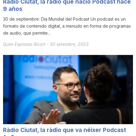
Ràdio Ciutat, la radio que nació Podcast hace
n
9 años
30 de septiembre: Día Mundial del Podcast Un podcast es un
formato de contenido digital, a menudo en forma de programas
a
de audio, que permite...
Quim Espinosa Ricart
-
30 setembre, 2023
Ràdio Ciutat, la ràdio que va néixer Podcast