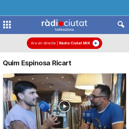
R
à
Ara en directe
|
Ràdio Ciutat MIX
Quim Espinosa Ricart
d
i
o
C