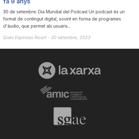
fa 9 anys
30 de setembre: Dia Mundial del Podcast Un podcast és un
format de contingut digital, sovint en forma de programes
d'àudio, que permet als usuaris...
Quim Espinosa Ricart
-
30 setembre, 2023