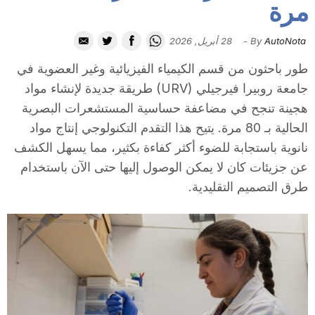
مرة
i
AutoNota
By
-
28 أبريل, 2026
u
طور باحثون من قسم الكيمياء الفيزيائية وغير العضوية في
جامعة روبيرا فيرجيلي (URV) طريقة جديدة لإنشاء مواد
t
هجينة تنجح في مضاعفة حساسية المستشعرات البصرية
الحالية بـ 80 مرة. يتيح هذا التقدم التكنولوجي إنتاج مواد
نانوية باستجابة للضوء أكثر كفاءة بكثير، مما يسهل الكشف
a
عن جزيئات كان لا يمكن الوصول إليها حتى الآن باستخدام
طرق التصميم التقليدية.
t
d
e