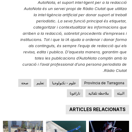
AutoNota, el suport intel·ligent per a la redacció
AutoNota és un servei propi de Ràdio Ciutat que utilitza
la intel·ligència artificial per donar suport al treball
periodístic. La seva funció principal és etiquetar,
categoritzar i contextualitzar les informacions que
arriben a la redacció, sobretot procedents d’empreses i
institucions. Tot i que la IA ajuda a ordenar i donar forma
als continguts, és sempre l’equip de redacció qui els
revisa, edita i publica. D’aquesta manera, garantim que
totes les publicacions d’AutoNota comptin amb la
curació i l’aval professional d’una persona periodista de
Ràdio Ciutat.
Província de Tarragona
علوم - تكنولوجيا
تعليم
صحة
البيئة
ملاحظة تلقائية
تاراغونا
ARTICLES RELACIONATS