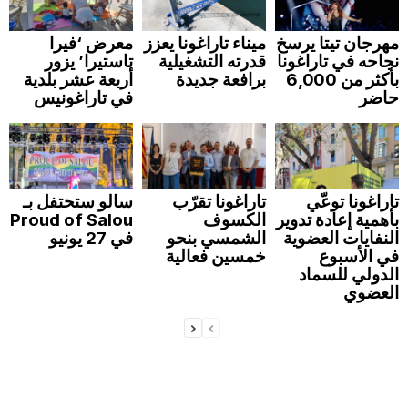
مهرجان تيتا يرسخ
ميناء تاراغونا يعزز
معرض ‘فيرا
نجاحه في تاراغونا
قدرته التشغيلية
تاستيرا’ يزور
بأكثر من 6,000
برافعة جديدة
أربعة عشر بلدية
حاضر
في تاراغونيس
تاراغونا توعّي
تاراغونا تقرّب
سالو ستحتفل بـ
بأهمية إعادة تدوير
الكسوف
Proud of Salou
النفايات العضوية
الشمسي بنحو
في 27 يونيو
في الأسبوع
خمسين فعالية
الدولي للسماد
العضوي