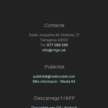
Contacte:
Santa Joaquima de Vedruna, 21
43002 Tarragona
Tel:
977 088 596
info@rctgn.cat
Publicitat:
publicitat@radiociutat.com
Més informació - Media Kit
Descarrega't l'APP:
Disponible per iOS i Android