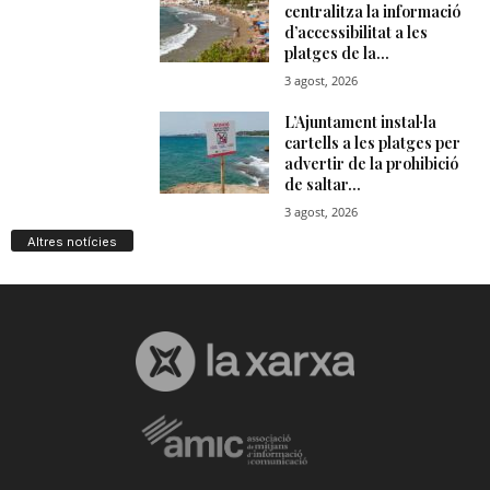
n
a
Altres notícies