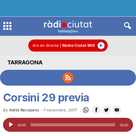
R
à
Ara en directe
|
Ràdio Ciutat MIX
TARRAGONA
d
i
Corsini 29 previa
o
By
Adrià Recasens
-
7 novembre, 2017
Reproductor
C
00:00
00:00
d'àudio