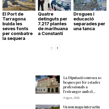
T
El Port de
Quatre
Drogues i
Tarragona
detinguts per
educació
a
buida les
7.217 plantes
separades per
seves fonts
de marihuana
una tanca
per combatre
a Constantí
r
la sequera
r
a
g
o