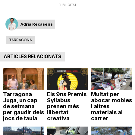
PUBLICITAT
i
Adrià Recasens
u
TARRAGONA
t
ARTICLES RELACIONATS
a
t
Tarragona
Els 9ns Premis
Multat per
Juga, un cap
Syllabus
abocar mobles
d
de setmana
prenen més
i altres
per gaudir dels
llibertat
materials al
jocs de taula
creativa
carrer
e