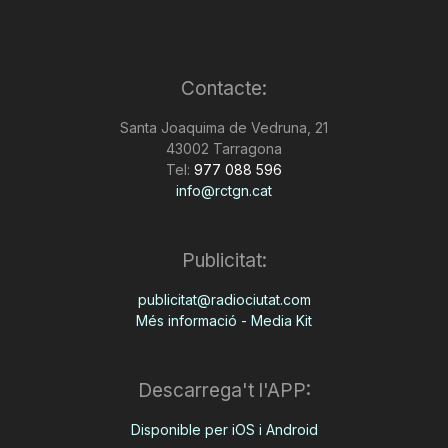
Contacte:
Santa Joaquima de Vedruna, 21
43002 Tarragona
Tel:
977 088 596
info@rctgn.cat
Publicitat:
publicitat@radiociutat.com
Més informació - Media Kit
Descarrega't l'APP:
Disponible per iOS i Android