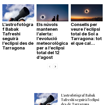
L’astrofotògra
Els núvols
Consells per
f Babak
mantenen
veure l’eclipsi
Tafreshi
l’alerta:
total de Sol a
seguirà
l’evolució
Tarragona: tot
l’eclipsi des de
meteorològica
el que cal...
Tarragona
per a l’eclipsi
total del 12
d’agost