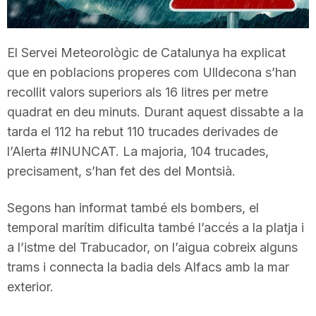
T
El Servei Meteorològic de Catalunya ha explicat
a
que en poblacions properes com Ulldecona s’han
recollit valors superiors als 16 litres per metre
r
quadrat en deu minuts. Durant aquest dissabte a la
tarda el 112 ha rebut 110 trucades derivades de
l’Alerta #INUNCAT. La majoria, 104 trucades,
r
precisament, s’han fet des del Montsià.
a
Segons han informat també els bombers, el
temporal marítim dificulta també l’accés a la platja i
g
a l’istme del Trabucador, on l’aigua cobreix alguns
trams i connecta la badia dels Alfacs amb la mar
exterior.
o