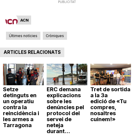
PUBLICITAT
n
ACN
a
Últimes notícies
Cròniques
ARTICLES RELACIONATS
Setze
ERC demana
Tret de sortida
detinguts en
explicacions
a la 3a
un operatiu
sobre les
edició de «Tu
contra la
denúncies pel
compres,
reincidència i
protocol del
nosaltres
les armes a
servei de
cuinem!»
Tarragona
neteja
durant...