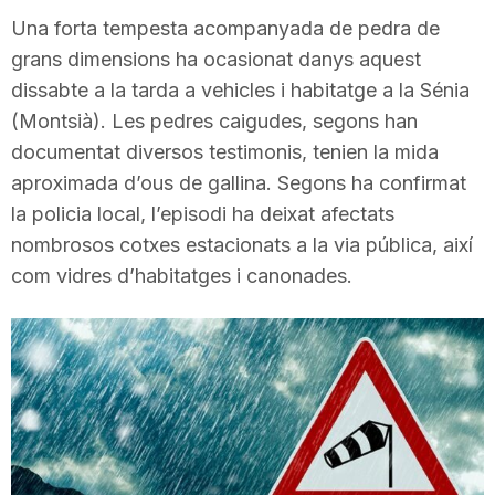
i
Una forta tempesta acompanyada de pedra de
grans dimensions ha ocasionat danys aquest
dissabte a la tarda a vehicles i habitatge a la Sénia
u
(Montsià). Les pedres caigudes, segons han
documentat diversos testimonis, tenien la mida
t
aproximada d’ous de gallina. Segons ha confirmat
la policia local, l’episodi ha deixat afectats
a
nombrosos cotxes estacionats a la via pública, així
com vidres d’habitatges i canonades.
t
d
e