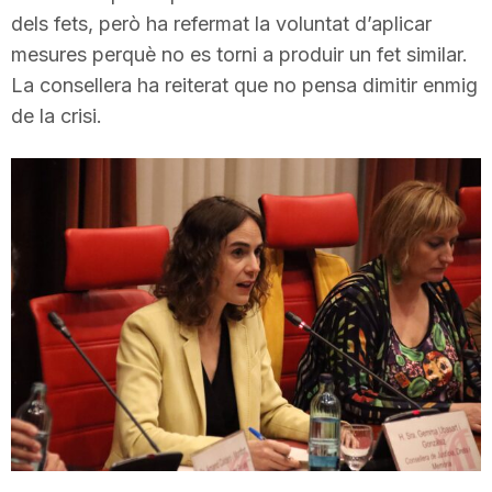
dels fets, però ha refermat la voluntat d’aplicar
T
mesures perquè no es torni a produir un fet similar.
La consellera ha reiterat que no pensa dimitir enmig
a
de la crisi.
r
r
a
g
o