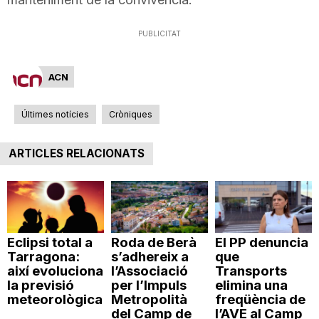
PUBLICITAT
ACN
Últimes notícies
Cròniques
ARTICLES RELACIONATS
Eclipsi total a
Roda de Berà
El PP denuncia
Tarragona:
s’adhereix a
que
així evoluciona
l’Associació
Transports
la previsió
per l’Impuls
elimina una
meteorològica
Metropolità
freqüència de
del Camp de
l’AVE al Camp