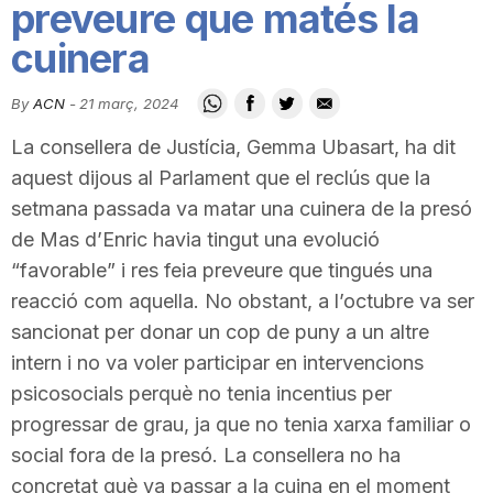
preveure que matés la
i
cuinera
u
By
ACN
-
21 març, 2024
La consellera de Justícia, Gemma Ubasart, ha dit
t
aquest dijous al Parlament que el reclús que la
setmana passada va matar una cuinera de la presó
a
de Mas d’Enric havia tingut una evolució
“favorable” i res feia preveure que tingués una
reacció com aquella. No obstant, a l’octubre va ser
t
sancionat per donar un cop de puny a un altre
intern i no va voler participar en intervencions
d
psicosocials perquè no tenia incentius per
progressar de grau, ja que no tenia xarxa familiar o
e
social fora de la presó. La consellera no ha
concretat què va passar a la cuina en el moment