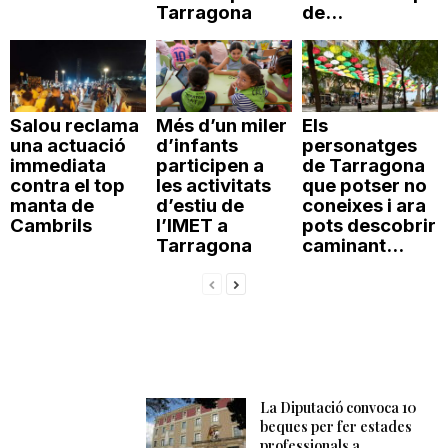
Tarragona
de...
Salou reclama
Més d’un miler
Els
una actuació
d’infants
personatges
immediata
participen a
de Tarragona
contra el top
les activitats
que potser no
manta de
d’estiu de
coneixes i ara
Cambrils
l’IMET a
pots descobrir
Tarragona
caminant...