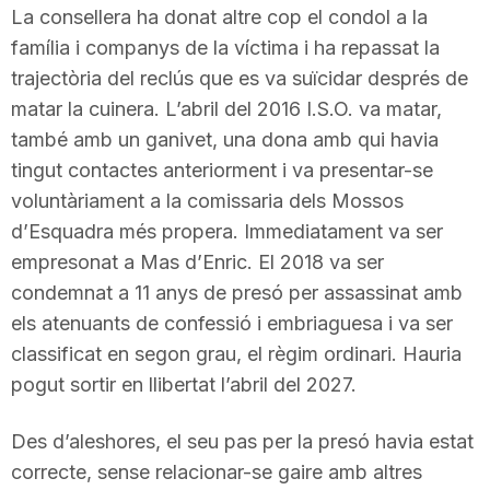
La consellera ha donat altre cop el condol a la
n
família i companys de la víctima i ha repassat la
trajectòria del reclús que es va suïcidar després de
a
matar la cuinera. L’abril del 2016 I.S.O. va matar,
també amb un ganivet, una dona amb qui havia
tingut contactes anteriorment i va presentar-se
voluntàriament a la comissaria dels Mossos
d’Esquadra més propera. Immediatament va ser
empresonat a Mas d’Enric. El 2018 va ser
condemnat a 11 anys de presó per assassinat amb
els atenuants de confessió i embriaguesa i va ser
classificat en segon grau, el règim ordinari. Hauria
pogut sortir en llibertat l’abril del 2027.
Des d’aleshores, el seu pas per la presó havia estat
correcte, sense relacionar-se gaire amb altres