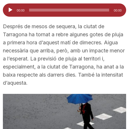
i
Reproductor
00:00
00:00
d'àudio
u
Després de mesos de sequera, la ciutat de
Tarragona ha tornat a rebre algunes gotes de pluja
a primera hora d’aquest matí de dimecres. Aigua
t
necessària que arriba, però, amb un impacte menor
a l’esperat. La previsió de pluja al territori i,
a
especialment, a la ciutat de Tarragona, ha anat a la
baixa respecte als darrers dies. També la intensitat
t
d’aquesta.
d
e