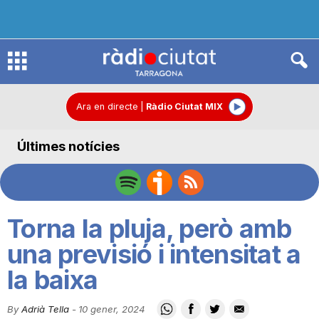
R
à
Ara en directe
|
Ràdio Ciutat MIX
Últimes notícies
d
i
Torna la pluja, però amb
o
una previsió i intensitat a
la baixa
C
By
Adrià Tella
-
10 gener, 2024