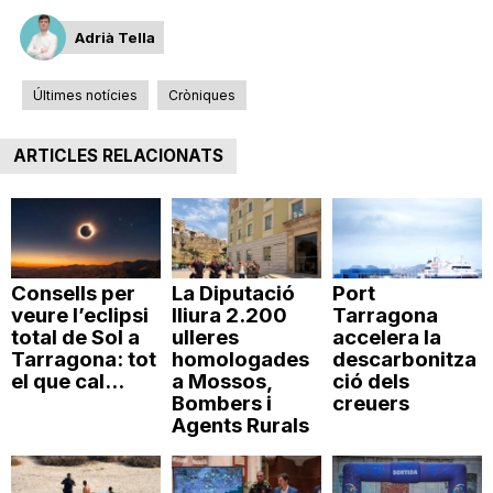
Adrià Tella
Últimes notícies
Cròniques
ARTICLES RELACIONATS
Consells per
La Diputació
Port
veure l’eclipsi
lliura 2.200
Tarragona
total de Sol a
ulleres
accelera la
Tarragona: tot
homologades
descarbonitza
el que cal...
a Mossos,
ció dels
Bombers i
creuers
Agents Rurals