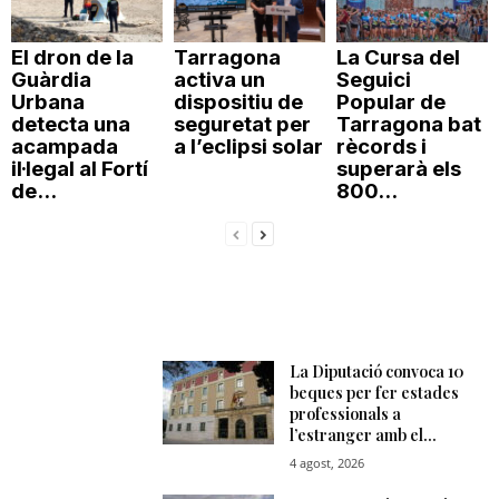
El dron de la
Tarragona
La Cursa del
Guàrdia
activa un
Seguici
Urbana
dispositiu de
Popular de
detecta una
seguretat per
Tarragona bat
acampada
a l’eclipsi solar
rècords i
il·legal al Fortí
superarà els
de...
800...