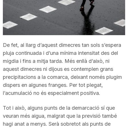
T
a
r
De fet, al llarg d’aquest dimecres tan sols s’espera
pluja continuada i d’una mínima intensitat des del
migdia i fins a mitja tarda. Més enllà d’això, ni
r
aquest dimecres ni dijous es contemplen grans
precipitacions a la comarca, deixant només plugim
a
dispers en algunes franges. Per tot plegat,
l’acumulació no és especialment positiva.
g
Tot i això, alguns punts de la demarcació sí que
veuran més aigua, malgrat que la previsió també
o
hagi anat a menys. Serà sobretot als punts de