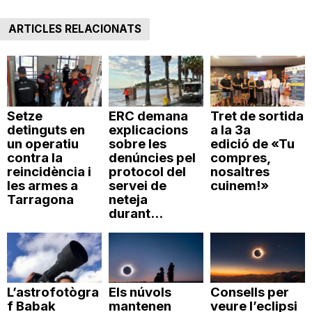
ARTICLES RELACIONATS
Setze
ERC demana
Tret de sortida
detinguts en
explicacions
a la 3a
un operatiu
sobre les
edició de «Tu
contra la
denúncies pel
compres,
reincidència i
protocol del
nosaltres
les armes a
servei de
cuinem!»
Tarragona
neteja
durant...
L’astrofotògra
Els núvols
Consells per
f Babak
mantenen
veure l’eclipsi