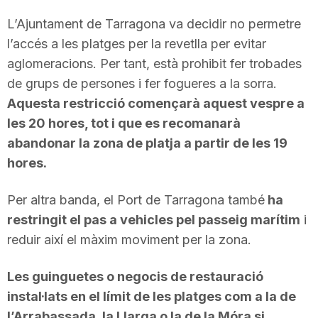
T
L’Ajuntament de Tarragona va decidir no permetre
l’accés a les platges per la revetlla per evitar
a
aglomeracions. Per tant, està prohibit fer trobades
de grups de persones i fer fogueres a la sorra.
Aquesta restricció començarà aquest vespre a
r
les 20 hores, tot i que es recomanarà
abandonar la zona de platja a partir de les 19
r
hores.
a
Per altra banda, el Port de Tarragona també
ha
restringit el pas a vehicles pel passeig marítim
i
reduir així el màxim moviment per la zona.
g
Les guinguetes o negocis de restauració
o
instal·lats en el límit de les platges com a la de
l’Arrabassada, la Llarga o la de la Móra si