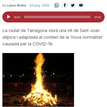
i
By
Laura Rovira
-
23 juny, 2020
Reproductor
00:00
00:00
u
d'àudio
La ciutat de Tarragona viurà una nit de Sant Joan
t
atípica i adaptada al context de la ‘nova normalitat’
causada per la COVID-19.
a
t
d
e