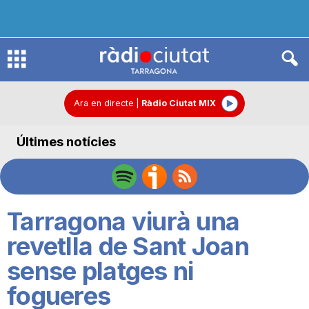
R
à
Ara en directe
|
Ràdio Ciutat MIX
Últimes notícies
d
i
Tarragona viurà una
o
revetlla de Sant Joan
sense platges ni
C
fogueres