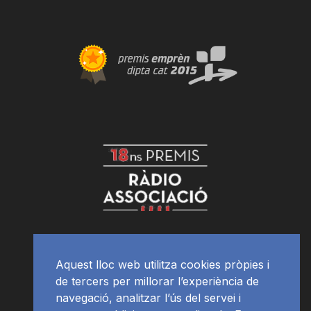
Aquest lloc web utilitza cookies pròpies i
de tercers per millorar l’experiència de
navegació, analitzar l’ús del servei i