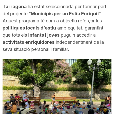
i
Tarragona
ha estat seleccionada per formar part
del projecte “
Municipis per un Estiu Enriquit”
.
Aquest programa té com a objectiu reforçar les
u
polítiques locals d’estiu
amb equitat, garantint
que tots els
infants i joves
puguin accedir a
t
activitats enriquidores
independentment de la
seva situació personal i familiar.
a
t
d
e