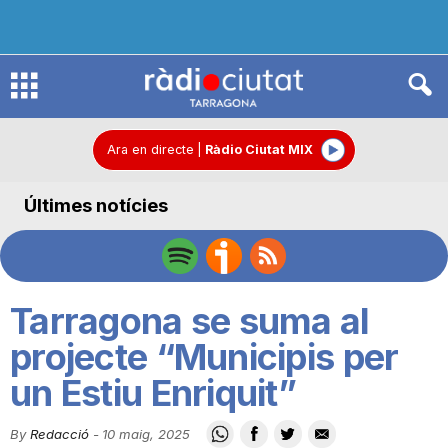
R
à
Ara en directe
|
Ràdio Ciutat MIX
Últimes notícies
d
i
Tarragona se suma al
o
projecte “Municipis per
un Estiu Enriquit”
C
By
Redacció
-
10 maig, 2025