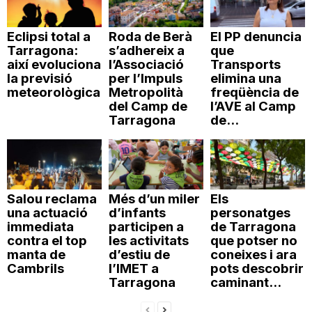
Eclipsi total a
Roda de Berà
El PP denuncia
Tarragona:
s’adhereix a
que
així evoluciona
l’Associació
Transports
la previsió
per l’Impuls
elimina una
meteorològica
Metropolità
freqüència de
del Camp de
l’AVE al Camp
Tarragona
de...
Salou reclama
Més d’un miler
Els
una actuació
d’infants
personatges
immediata
participen a
de Tarragona
contra el top
les activitats
que potser no
manta de
d’estiu de
coneixes i ara
Cambrils
l’IMET a
pots descobrir
Tarragona
caminant...