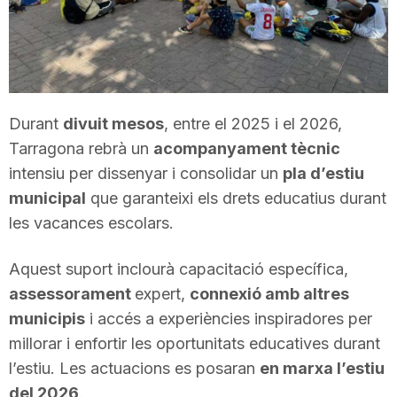
T
a
Durant
divuit mesos
, entre el 2025 i el 2026,
r
Tarragona rebrà un
acompanyament tècnic
intensiu per dissenyar i consolidar un
pla d’estiu
r
municipal
que garanteixi els drets educatius durant
les vacances escolars.
a
Aquest suport inclourà capacitació específica,
assessorament
expert,
connexió amb altres
g
municipis
i accés a experiències inspiradores per
millorar i enfortir les oportunitats educatives durant
o
l’estiu. Les actuacions es posaran
en marxa l’estiu
del 2026
.