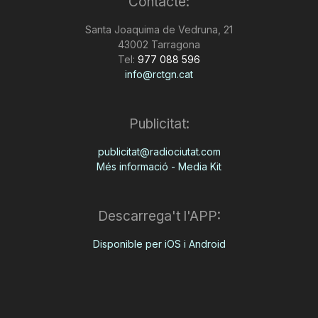
Contacte:
Santa Joaquima de Vedruna, 21
43002 Tarragona
Tel:
977 088 596
info@rctgn.cat
Publicitat:
publicitat@radiociutat.com
Més informació - Media Kit
Descarrega't l'APP:
Disponible per iOS i Android