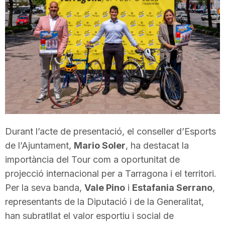
T
a
r
r
Durant l’acte de presentació, el conseller d’Esports
a
de l’Ajuntament,
Mario Soler
, ha destacat la
importància del Tour com a oportunitat de
g
projecció internacional per a Tarragona i el territori.
Per la seva banda,
Vale Pino
i
Estafania Serrano
,
representants de la Diputació i de la Generalitat,
o
han subratllat el valor esportiu i social de