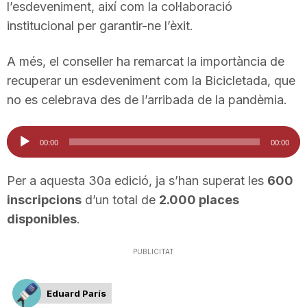
l’esdeveniment, així com la col·laboració
n
institucional per garantir-ne l’èxit.
a
A més, el conseller ha remarcat la importància de
recuperar un esdeveniment com la Bicicletada, que
no es celebrava des de l’arribada de la pandèmia.
Reproductor
00:00
00:00
d'àudio
Per a aquesta 30a edició, ja s’han superat les
600
inscripcions
d’un total de
2.000 places
disponibles
.
PUBLICITAT
Eduard París