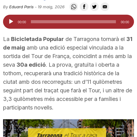
i
By
Eduard París
-
19 maig, 2026
Reproductor
00:00
00:00
u
d'àudio
La
Bicicletada Popular
de Tarragona tornarà el
31
t
de maig
amb una edició especial vinculada a la
sortida del Tour de França, coincidint a més amb la
seva
30a edició
. La prova, gratuïta i oberta a
a
tothom, recuperarà una tradició històrica de la
ciutat amb dos recorreguts: un d’11 quilòmetres
t
seguint part del traçat que farà el Tour, i un altre de
3,3 quilòmetres més accessible per a famílies i
d
participants novells.
e