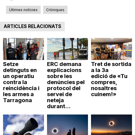
Últimes notícies
Cròniques
ARTICLES RELACIONATS
Setze
ERC demana
Tret de sortida
detinguts en
explicacions
a la 3a
un operatiu
sobre les
edició de «Tu
contra la
denúncies pel
compres,
reincidència i
protocol del
nosaltres
les armes a
servei de
cuinem!»
Tarragona
neteja
durant...