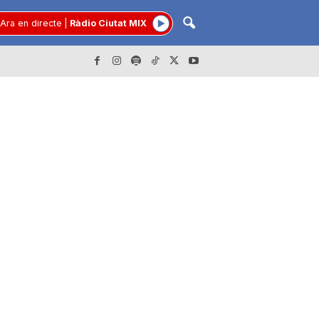
Ara en directe
|
Ràdio Ciutat MIX