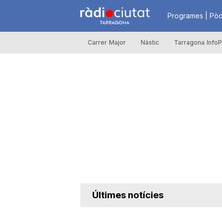
R
Programes | Pòd
Carrer Major
Nàstic
Tarragona InfoP
à
d
i
o
C
Últimes notícies
i