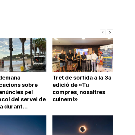
per
a
incrementar
o
disminuir
el
volum.
demana
Tret de sortida a la 3a
icacions sobre
edició de «Tu
enúncies pel
compres, nosaltres
col del servei de
cuinem!»
a durant...