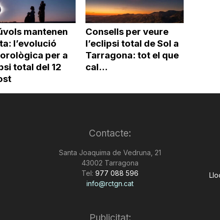
núvols mantenen
Consells per veure
rta: l’evolució
l’eclipsi total de Sol a
orològica per a
Tarragona: tot el que
ipsi total del 12
cal...
ost
Contacte:
Santa Joaquima de Vedruna, 21
43002 Tarragona
Tel:
977 088 596
Llo
info@rctgn.cat
Publicitat: