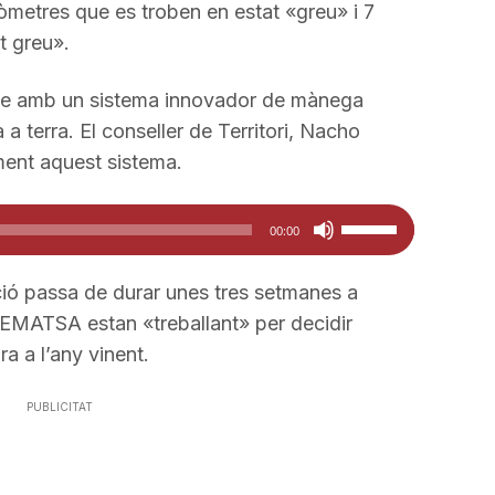
metres que es troben en estat «greu» i 7
t greu».
rme amb un sistema innovador de mànega
 a terra. El conseller de Territori, Nacho
ment aquest sistema.
Feu
00:00
servir
les
ió passa de durar unes tres setmanes a
tecles
i EMATSA estan «treballant» per decidir
de
a a l’any vinent.
fletxa
cap
PUBLICITAT
amunt/cap
avall