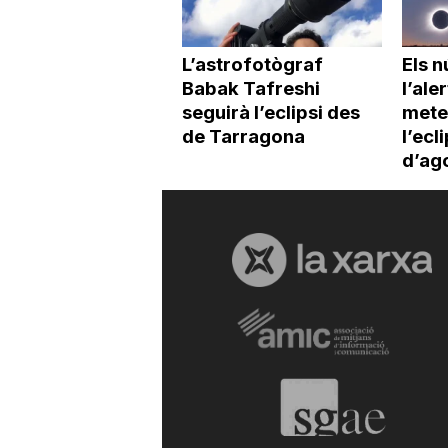
L’astrofotògraf
Els 
Babak Tafreshi
l’ale
seguirà l’eclipsi des
mete
de Tarragona
l’ecl
d’ag