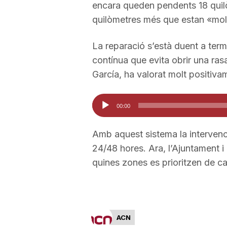
encara queden pendents 18 quilò
a
quilòmetres més que estan «mol
La reparació s’està duent a te
contínua que evita obrir una rasa
García, ha valorat molt positiva
Reproductor
00:00
d'àudio
Amb aquest sistema la intervenc
24/48 hores. Ara, l’Ajuntament 
quines zones es prioritzen de car
ACN