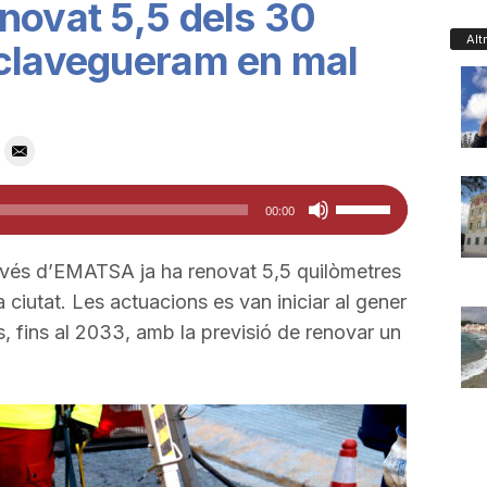
novat 5,5 dels 30
Alt
 clavegueram en mal
Feu
00:00
servir
les
avés d’EMATSA ja ha renovat 5,5 quilòmetres
tecles
 ciutat. Les actuacions es van iniciar al gener
de
ys, fins al 2033, amb la previsió de renovar un
fletxa
cap
amunt/cap
avall
per