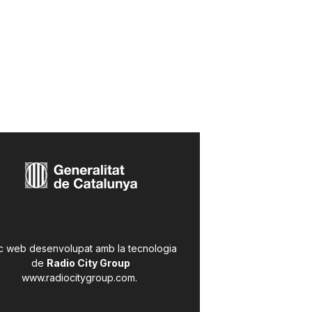
c web desenvolupat amb la tecnologia
de
Radio City Group
www.radiocitygroup.com
.