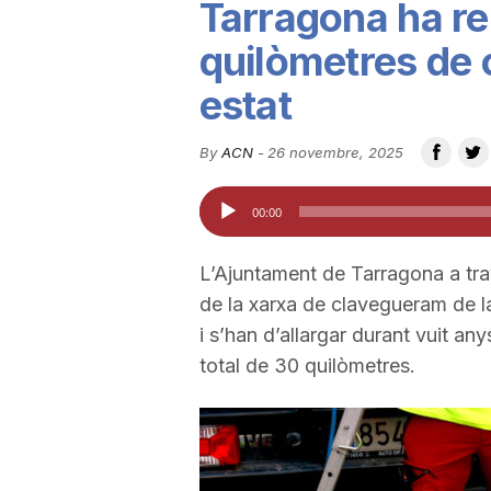
Tarragona ha re
u
quilòmetres de
estat
t
By
ACN
-
26 novembre, 2025
a
Reproductor
00:00
d'àudio
t
L’Ajuntament de Tarragona a tr
de la xarxa de clavegueram de la
d
i s’han d’allargar durant vuit an
total de 30 quilòmetres.
e
T