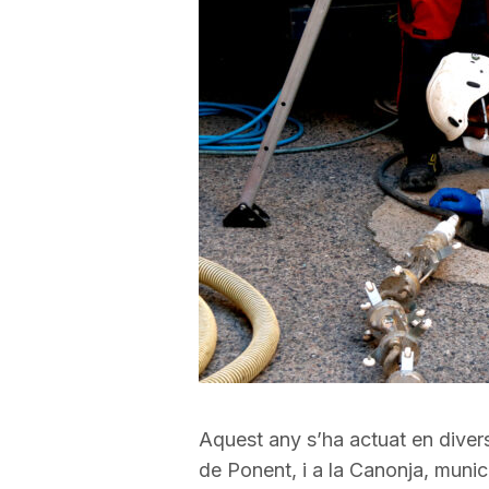
a
r
r
a
g
o
Aquest any s’ha actuat en diverso
n
de Ponent, i a la Canonja, muni