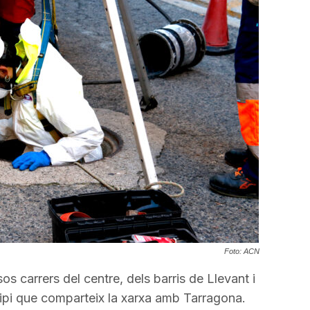
a
incrementar
o
disminuir
el
volum.
Foto: ACN
s carrers del centre, dels barris de Llevant i
cipi que comparteix la xarxa amb Tarragona.