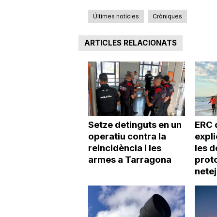
Últimes notícies
Cròniques
ARTICLES RELACIONATS
Setze detinguts en un
ERC 
operatiu contra la
expl
reincidència i les
les d
armes a Tarragona
proto
netej