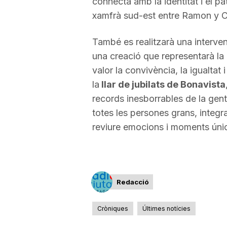
connecta amb la identitat i el p
xamfrà sud-est entre Ramon y Caj
a
També es realitzarà una interve
una creació que representarà la u
valor la convivència, la igualtat
la
llar de jubilats de Bonavista
records inesborrables de la gen
totes les persones grans, integr
reviure emocions i moments úni
Redacció
Cròniques
Últimes notícies