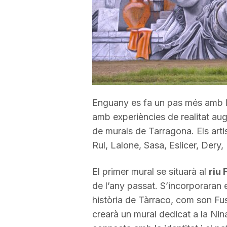
a
r
r
Enguany es fa un pas més amb 
a
amb experiències de realitat aug
de murals de Tarragona. Els artis
Rul, Lalone, Sasa, Eslicer, Dery
g
El primer mural se situarà al
riu 
o
de l’any passat. S’incorporaran
història de Tàrraco, com son Fu
n
crearà un mural dedicat a la Nin