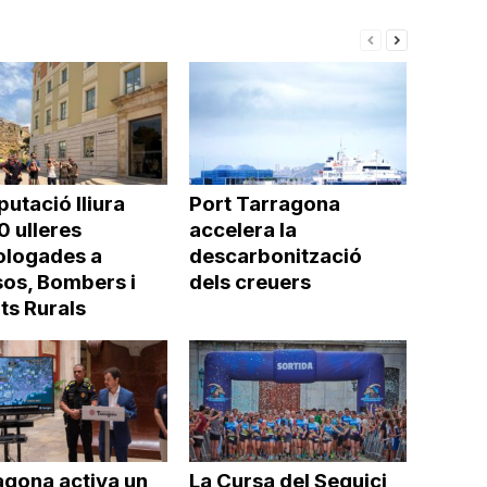
putació lliura
Port Tarragona
0 ulleres
accelera la
logades a
descarbonització
os, Bombers i
dels creuers
ts Rurals
agona activa un
La Cursa del Seguici