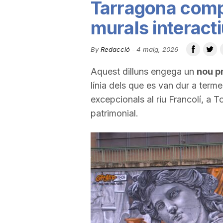
Tarragona comp
u
murals interact
t
By
Redacció
-
4 maig, 2026
Aquest dilluns engega un
nou p
a
línia dels que es van dur a terme
excepcionals al riu Francolí, a T
t
patrimonial.
d
e
T