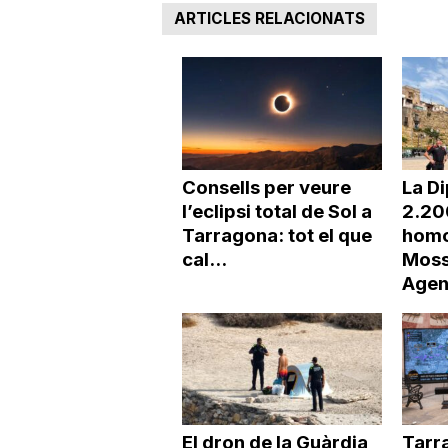
ARTICLES RELACIONATS
Consells per veure
La Di
l’eclipsi total de Sol a
2.20
Tarragona: tot el que
homo
cal...
Moss
Agen
El dron de la Guàrdia
Tarr