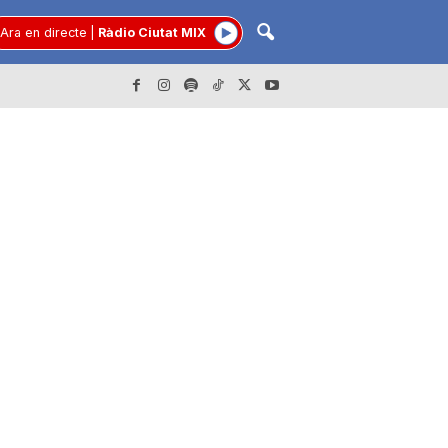
Ara en directe
|
Ràdio Ciutat MIX