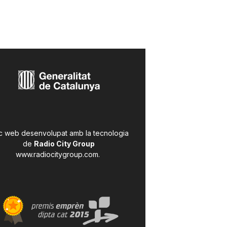
c web desenvolupat amb la tecnologia
de
Radio City Group
www.radiocitygroup.com
.