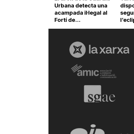
Urbana detecta una
dispo
acampada il·legal al
segur
Fortí de...
l’ecl