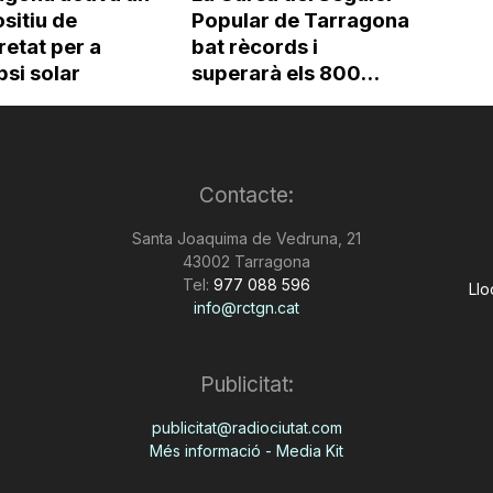
sitiu de
Popular de Tarragona
etat per a
bat rècords i
ipsi solar
superarà els 800...
Contacte:
Santa Joaquima de Vedruna, 21
43002 Tarragona
Tel:
977 088 596
Llo
info@rctgn.cat
Publicitat:
publicitat@radiociutat.com
Més informació - Media Kit