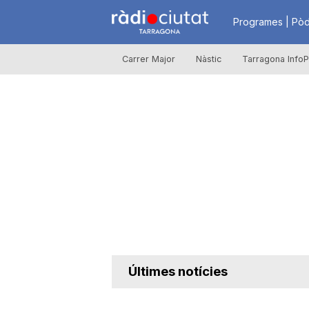
R
Programes | Pòd
Carrer Major
Nàstic
Tarragona InfoP
à
d
i
o
C
Últimes notícies
i