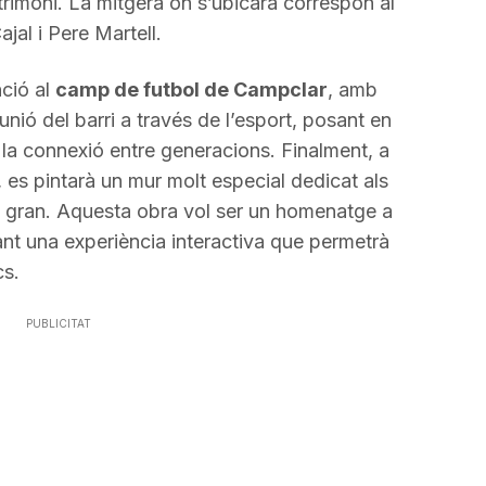
atrimoni. La mitgera on s’ubicarà correspon al
al i Pere Martell.
nció al
camp de futbol de Campclar
, amb
nió del barri a través de l’esport, posant en
 i la connexió entre generacions. Finalment, a
, es pintarà un mur molt especial dedicat als
t gran. Aquesta obra vol ser un homenatge a
ant una experiència interactiva que permetrà
cs.
PUBLICITAT