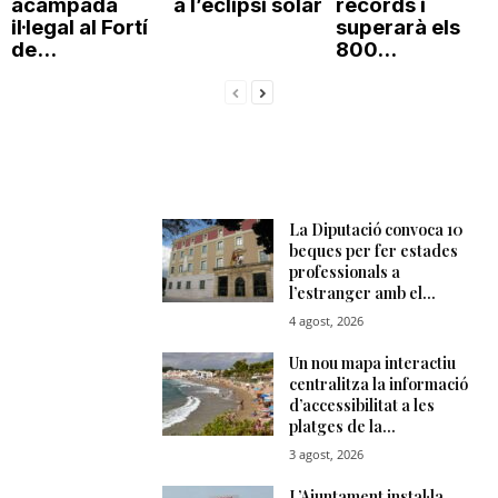
acampada
a l’eclipsi solar
rècords i
il·legal al Fortí
superarà els
de...
800...