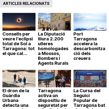
ARTICLES RELACIONATS
Consells per
La Diputació
Port
veure l’eclipsi
lliura 2.200
Tarragona
total de Sol a
ulleres
accelera la
Tarragona: tot
homologades
descarbonitza
el que cal...
a Mossos,
ció dels
Bombers i
creuers
Agents Rurals
El dron de la
Tarragona
La Cursa del
Guàrdia
activa un
Seguici
Urbana
dispositiu de
Popular de
detecta una
seguretat per
Tarragona bat