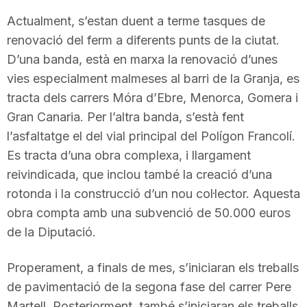
T
Actualment, s’estan duent a terme tasques de
renovació del ferm a diferents punts de la ciutat.
D’una banda, està en marxa la renovació d’unes
a
vies especialment malmeses al barri de la Granja, es
tracta dels carrers Móra d’Ebre, Menorca, Gomera i
r
Gran Canaria. Per l’altra banda, s’està fent
l’asfaltatge el del vial principal del Polígon Francolí.
r
Es tracta d’una obra complexa, i llargament
reivindicada, que inclou també la creació d’una
a
rotonda i la construcció d’un nou col·lector. Aquesta
obra compta amb una subvenció de 50.000 euros
de la Diputació.
g
Properament, a finals de mes, s’iniciaran els treballs
o
de pavimentació de la segona fase del carrer Pere
Martell. Posteriorment, també s’iniciaran els treballs