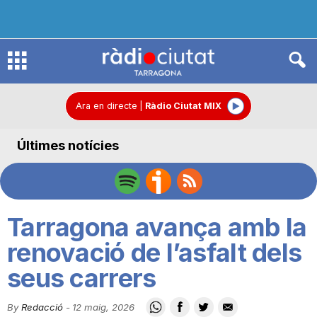
R
à
Ara en directe
|
Ràdio Ciutat MIX
Últimes notícies
d
i
Tarragona avança amb la
o
renovació de l’asfalt dels
seus carrers
C
By
Redacció
-
12 maig, 2026