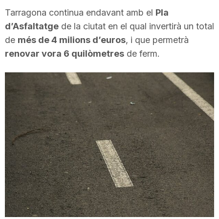
i
Tarragona continua endavant amb el
Pla
d’Asfaltatge
de la ciutat en el qual invertirà un total
de
més de 4 milions d’euros
, i que permetrà
u
renovar vora 6 quilòmetres
de ferm.
t
a
t
d
e