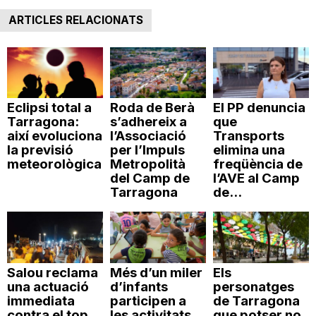
ARTICLES RELACIONATS
Eclipsi total a
Roda de Berà
El PP denuncia
Tarragona:
s’adhereix a
que
així evoluciona
l’Associació
Transports
la previsió
per l’Impuls
elimina una
meteorològica
Metropolità
freqüència de
del Camp de
l’AVE al Camp
Tarragona
de...
Salou reclama
Més d’un miler
Els
una actuació
d’infants
personatges
immediata
participen a
de Tarragona
contra el top
les activitats
que potser no