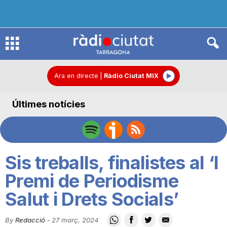
R
à
Ara en directe
|
Ràdio Ciutat MIX
Últimes notícies
d
i
Sis treballs, finalistes al ‘I
o
Premi de Periodisme
Salut i Drets Socials’
C
By
Redacció
-
27 març, 2024