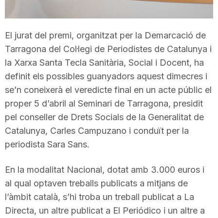
T
El jurat del premi, organitzat per la Demarcació de
a
Tarragona del Col·legi de Periodistes de Catalunya i
la Xarxa Santa Tecla Sanitària, Social i Docent, ha
r
definit els possibles guanyadors aquest dimecres i
se’n coneixerà el veredicte final en un acte públic el
proper 5 d’abril al Seminari de Tarragona, presidit
r
pel conseller de Drets Socials de la Generalitat de
Catalunya, Carles Campuzano i conduït per la
a
periodista Sara Sans.
g
En la modalitat Nacional, dotat amb 3.000 euros i
al qual optaven treballs publicats a mitjans de
l’àmbit català, s’hi troba un treball publicat a La
o
Directa, un altre publicat a El Periódico i un altre a