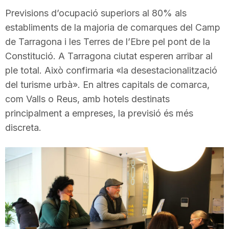
i
Previsions d’ocupació superiors al 80% als
establiments de la majoria de comarques del Camp
de Tarragona i les Terres de l’Ebre pel pont de la
u
Constitució. A Tarragona ciutat esperen arribar al
ple total. Això confirmaria «la desestacionalització
t
del turisme urbà». En altres capitals de comarca,
com Valls o Reus, amb hotels destinats
a
principalment a empreses, la previsió és més
discreta.
t
d
e