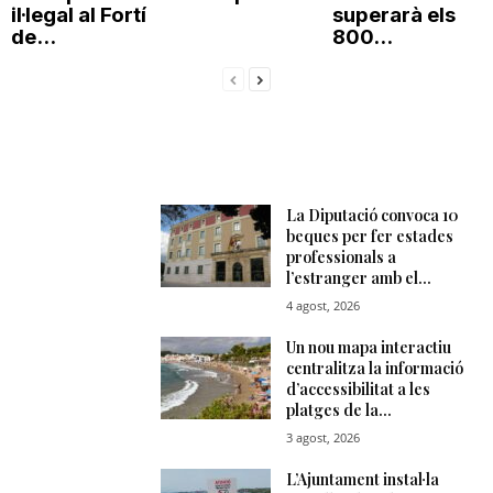
il·legal al Fortí
superarà els
de...
800...