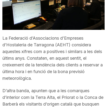
T
a
r
La Federació d’Associacions d’Empreses
d’Hostaleria de Tarragona (AEHT) considera
r
aquestes xifres com a positives i similars a les dels
últims anys. Constaten, en aquest sentit, el
creixement de la tendència dels clients a reservar a
a
última hora i en funció de la bona previsió
meteorològica.
g
D’altra banda, apunten que a les comarques
o
d’interior com la Terra Alta, el Priorat o la Conca de
Barberà els visitants d’origen català que busquen