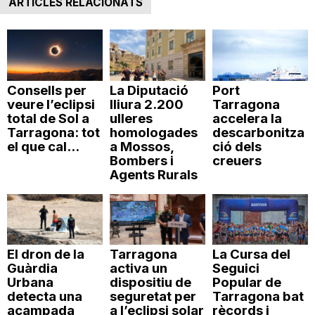
ARTICLES RELACIONATS
Consells per
La Diputació
Port
veure l’eclipsi
lliura 2.200
Tarragona
total de Sol a
ulleres
accelera la
Tarragona: tot
homologades
descarbonitza
el que cal...
a Mossos,
ció dels
Bombers i
creuers
Agents Rurals
El dron de la
Tarragona
La Cursa del
Guàrdia
activa un
Seguici
Urbana
dispositiu de
Popular de
detecta una
seguretat per
Tarragona bat
acampada
a l’eclipsi solar
rècords i