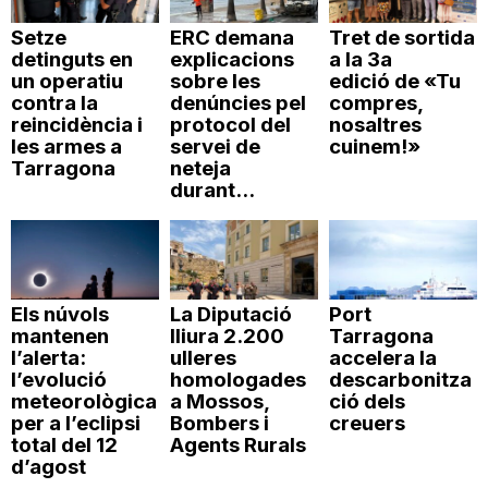
Setze
ERC demana
Tret de sortida
detinguts en
explicacions
a la 3a
un operatiu
sobre les
edició de «Tu
contra la
denúncies pel
compres,
reincidència i
protocol del
nosaltres
les armes a
servei de
cuinem!»
Tarragona
neteja
durant...
Els núvols
La Diputació
Port
mantenen
lliura 2.200
Tarragona
l’alerta:
ulleres
accelera la
l’evolució
homologades
descarbonitza
meteorològica
a Mossos,
ció dels
per a l’eclipsi
Bombers i
creuers
total del 12
Agents Rurals
d’agost