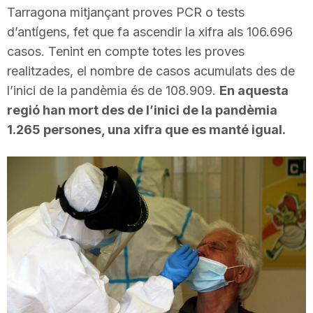
Tarragona mitjançant proves PCR o tests
i
d’antígens, fet que fa ascendir la xifra als 106.696
casos. Tenint en compte totes les proves
u
realitzades, el nombre de casos acumulats des de
l’inici de la pandèmia és de 108.909.
En aquesta
t
regió han mort des de l’inici de la pandèmia
1.265 persones, una xifra que es manté igual.
a
t
d
e