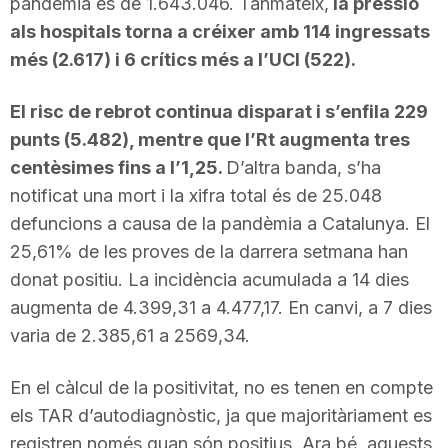
pandèmia és de 1.643.046. Tanmateix,
la pressió
n
als hospitals torna a créixer amb 114 ingressats
més (2.617) i 6 crítics més a l’UCI (522).
a
El risc de rebrot continua disparat i s’enfila 229
punts (5.482), mentre que l’Rt augmenta tres
centèsimes fins a l’1,25.
D’altra banda, s’ha
notificat una mort i la xifra total és de 25.048
defuncions a causa de la pandèmia a Catalunya. El
25,61% de les proves de la darrera setmana han
donat positiu. La incidència acumulada a 14 dies
augmenta de 4.399,31 a 4.477,17. En canvi, a 7 dies
varia de 2.385,61 a 2569,34.
En el càlcul de la positivitat, no es tenen en compte
els TAR d’autodiagnòstic, ja que majoritàriament es
registren només quan són positius. Ara bé, aquests