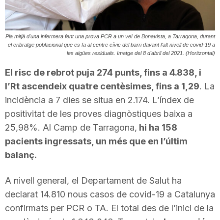
T
Pla mitjà d'una infermera fent una prova PCR a un veí de Bonavista, a Tarragona, durant
a
el cribratge poblacional que es fa al centre cívic del barri davant l'alt nivell de covid-19 a
les aigües residuals. Imatge del 8 d'abril del 2021. (Horitzontal)
El risc de rebrot puja 274 punts, fins a 4.838, i
r
l’Rt ascendeix quatre centèsimes, fins a 1,29
. La
incidència a 7 dies se situa en 2.174. L’índex de
r
positivitat de les proves diagnòstiques baixa a
25,98%. Al Camp de Tarragona,
hi ha 158
a
pacients ingressats, un més que en l’últim
balanç.
g
A nivell general, el Departament de Salut ha
declarat 14.810 nous casos de covid-19 a Catalunya
o
confirmats per PCR o TA. El total des de l’inici de la