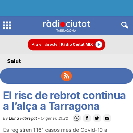
R
à
Ara en directe
|
Ràdio Ciutat MIX
Salut
d
i
El risc de rebrot continua
o
a l’alça a Tarragona
By
Lluna Fabregat
-
17 gener, 2022
C
Es registren 1.161 casos més de Covid-19 a