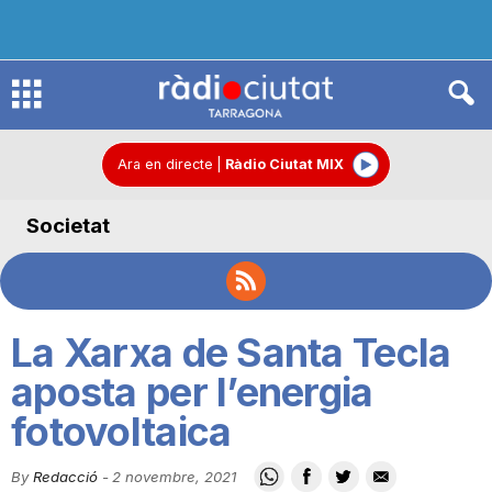
R
à
Ara en directe
|
Ràdio Ciutat MIX
Societat
d
i
La Xarxa de Santa Tecla
o
aposta per l’energia
fotovoltaica
C
By
Redacció
-
2 novembre, 2021