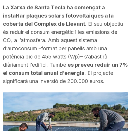
i
La Xarxa de Santa Tecla ha començat a
instal·lar plaques solars fotovoltaiques a la
coberta del Complex de Llevant
. El seu objectiu
u
és reduir el consum energètic i les emissions de
CO₂ a l’atmosfera. Amb aquest sistema
t
d’autoconsum –format per panells amb una
potència pic de 455 watts (Wp)– s’abastirà
a
diàriament l’edifici. També
es preveu reduir un 7%
el consum total anual d’energia
. El projecte
significarà una inversió de 200.000 euros.
t
d
e