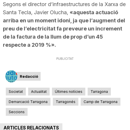
Segons el director d’infraestructures de la Xarxa de
n
Santa Tecla, Javier Olucha,
«aquesta actuació
arriba en un moment idoni, ja que l’augment del
a
preu de l’electricitat fa preveure un increment
de la factura de la llum de prop d’un 45
respecte a 2019 %».
PUBLICITAT
Redacció
Societat
Actualitat
Últimes notícies
Tarragona
Demarcació Tarragona
Tarragonés
Camp de Tarragona
Seccions
ARTICLES RELACIONATS