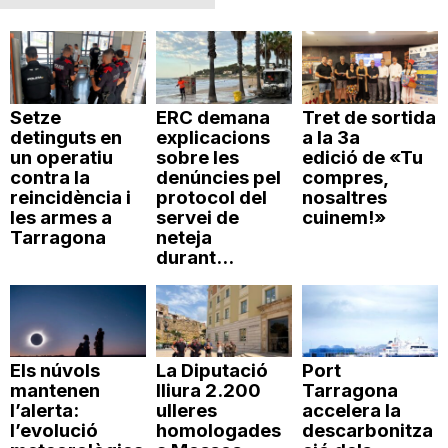
Setze
ERC demana
Tret de sortida
detinguts en
explicacions
a la 3a
un operatiu
sobre les
edició de «Tu
contra la
denúncies pel
compres,
reincidència i
protocol del
nosaltres
les armes a
servei de
cuinem!»
Tarragona
neteja
durant...
Els núvols
La Diputació
Port
mantenen
lliura 2.200
Tarragona
l’alerta:
ulleres
accelera la
l’evolució
homologades
descarbonitza