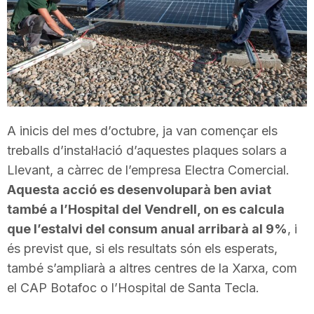
T
a
r
A inicis del mes d’octubre, ja van començar els
treballs d’instal·lació d’aquestes plaques solars a
r
Llevant, a càrrec de l’empresa Electra Comercial.
Aquesta acció es desenvoluparà ben aviat
a
també a l’Hospital del Vendrell, on es calcula
que l’estalvi del consum anual arribarà al 9%
, i
g
és previst que, si els resultats són els esperats,
també s’ampliarà a altres centres de la Xarxa, com
o
el CAP Botafoc o l’Hospital de Santa Tecla.