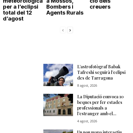
meteorològica
a Mossos,
ció dels
per a l’eclipsi
Bombers i
creuers
total del 12
Agents Rurals
d’agost