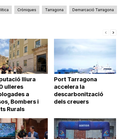
lítica
Cròniques
Tarragona
Demarcació Tarragona
putació lliura
Port Tarragona
0 ulleres
accelera la
logades a
descarbonització
os, Bombers i
dels creuers
ts Rurals