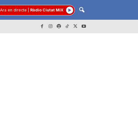
Ara en directe
|
Ràdio Ciutat MIX