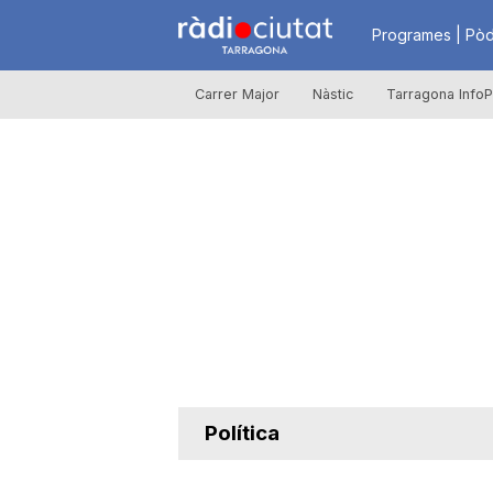
R
Programes | Pòd
Carrer Major
Nàstic
Tarragona InfoP
à
d
i
o
C
Política
i