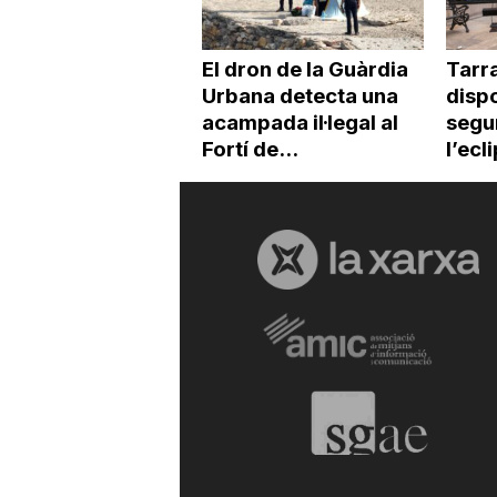
El dron de la Guàrdia
Tarr
Urbana detecta una
dispo
acampada il·legal al
segur
Fortí de...
l’ecl