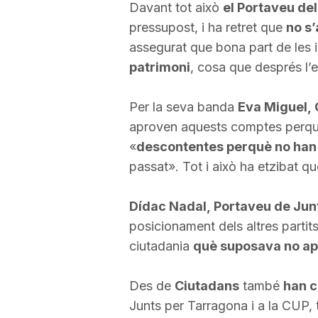
Davant tot això
el Portaveu del
a
pressupost, i ha retret que
no s’
assegurat que bona part de les 
patrimoni
, cosa que després l’
Per la seva banda
Eva Miguel, 
aproven aquests comptes perquè 
«
descontentes perquè no han 
passat». Tot i això ha etzibat q
Dídac Nadal, Portaveu de Jun
posicionament dels altres partits 
ciutadania
què suposava no ap
Des de
Ciutadans
també
han c
Junts per Tarragona i a la CUP, 