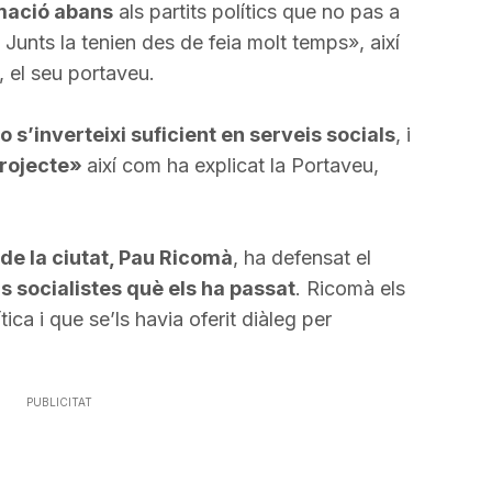
ormació abans
als partits polítics que no pas a
 Junts la tenien des de feia molt temps», així
, el seu portaveu.
o s’inverteixi suficient en serveis socials
, i
rojecte»
així com ha explicat la Portaveu,
 de la ciutat, Pau Ricomà
, ha defensat el
s socialistes què els ha passat
. Ricomà els
tica i que se’ls havia oferit diàleg per
PUBLICITAT