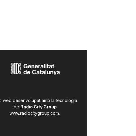
c web desenvolupat amb la tecnologia
de
Radio City Group
www.radiocitygroup.com
.