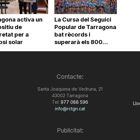
agona activa un
La Cursa del Seguici
sitiu de
Popular de Tarragona
etat per a
bat rècords i
ipsi solar
superarà els 800...
Contacte:
Santa Joaquima de Vedruna, 21
43002 Tarragona
Tel:
977 088 596
Llo
info@rctgn.cat
Publicitat: