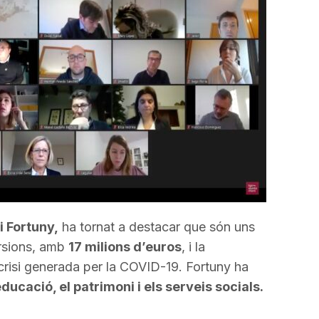
incrementar
o
disminuir
el
volum.
 Fortuny,
ha tornat a destacar que són uns
rsions, amb
17 milions d’euros
, i la
crisi generada per la COVID-19. Fortuny ha
educació, el patrimoni i els serveis socials.