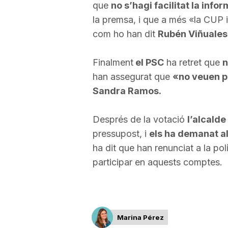
que
no s’hagi facilitat la inf
la premsa, i que a més «la CUP i
com ho han dit
Rubén Viñuales
Finalment
el PSC
ha retret que
n
han assegurat que
«no veuen p
Sandra Ramos.
Després de la votació
l’alcalde
pressupost, i
els ha demanat al
ha dit que han renunciat a la polí
participar en aquests comptes.
Marina Pérez