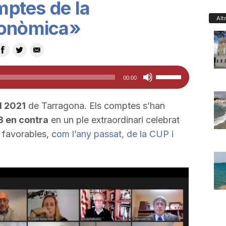
omptes de la
Alt
conòmica»
Feu
00:00
servir
les
l 2021
de Tarragona. Els comptes s’han
tecles
13 en contra
en un ple extraordinari celebrat
de
 favorables, c
om l’any passat, de la CUP i
fletxa
cap
amunt/cap
avall
per
a