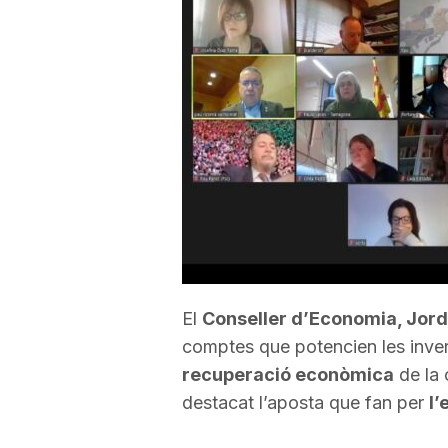
a
r
r
a
g
El
Conseller d’Economia, Jordi
comptes que potencien les inve
o
recuperació econòmica
de la 
destacat l’aposta que fan per
l’
n