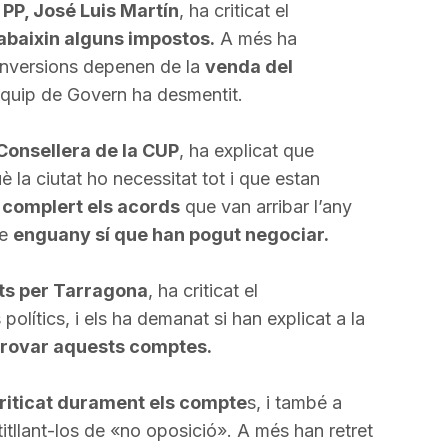
 PP, José Luis Martín
, ha criticat el
abaixin alguns impostos.
A més ha
inversions depenen de la
venda del
equip de Govern ha desmentit.
Consellera de la CUP
, ha explicat que
la ciutat ho necessitat tot i que estan
complert els acords
que van arribar l’any
ue
enguany sí que han pogut negociar.
ts per Tarragona
, ha criticat el
polítics, i els ha demanat si han explicat a la
rovar aquests comptes.
riticat durament els compte
s, i també a
titllant-los de «no oposició». A més han retret