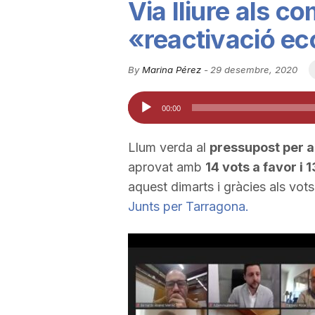
Via lliure als c
u
«reactivació e
t
By
Marina Pérez
-
29 desembre, 2020
Reproductor
00:00
a
d'àudio
Llum verda al
pressupost per a
t
aprovat amb
14 vots a favor i 
aquest dimarts i gràcies als vots
d
Junts per Tarragona.
e
T